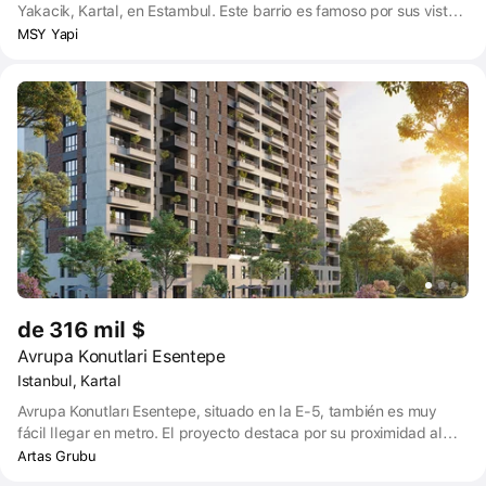
Yakacik, Kartal, en Estambul. Este barrio es famoso por sus vistas
panorámicas, aire limpio y mucha vegetación. El complejo consta
MSY Yapi
de dos bloques y una guardería privada. También hay un
gimnasio, campo de deportes al aire libre, cafetería y muchas
instalaciones sociales con una variedad de equipos, seguridad las
24 horas, aparcamiento cubierto y piscina a disposición de los
residentes.
de 316 mil $
Avrupa Konutlari Esentepe
Istanbul, Kartal
Avrupa Konutları Esentepe, situado en la E-5, también es muy
fácil llegar en metro. El proyecto destaca por su proximidad al
juzgado y al hospital. Los accesorios que añaden sociabilidad y
Artas Grubu
placer a la vida en todos los proyectos de European Housing