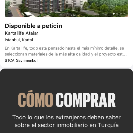
Disponible a peticin
Kartallife Atalar
Istanbul, Kartal
En Kartallife, todo está pensado hasta el más mínimo detalle, se
seleccionan materiales de la más alta calidad y el proyecto está
diseñado para una vida familiar feliz. Kartal Life, que ofrece una
STCA Gayrimenkul
combinación de alojamiento de lujo y la calidez del entorno,
situado en la zona del Barrio de Estambul, en el lado de Anatolia,
le ofrece muchos privilegios. El proyecto ofrece una casa
tranquila con características arquitectónicas originales, la calidad
de los materiales utilizados, la facilidad de transporte, una amplia
CÓMO
 COMPRAR
selección de apartamentos y una vista única de las islas.
Todo lo que los extranjeros deben saber
sobre el sector inmobiliario en Turquía