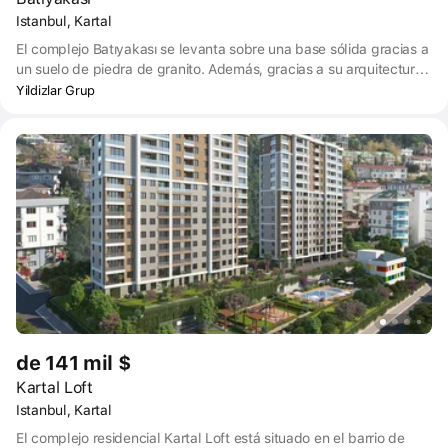
Istanbul, Kartal
El complejo Batıyakası se levanta sobre una base sólida gracias a
un suelo de piedra de granito. Además, gracias a su arquitectura
de baja altura, se combina con la naturaleza y proporciona a los
Yildizlar Grup
residentes una vida segura.
de 141 mil $
Kartal Loft
Istanbul, Kartal
El complejo residencial Kartal Loft está situado en el barrio de