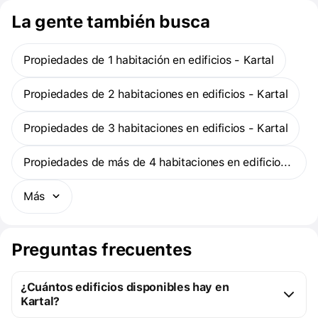
ahora también se encontrarán en el proyecto Esentepe de la
La gente también busca
marca, que estará situado en Kartal. Desde la sala de fitness y las
piscinas hasta la sauna y el hammam, el deporte y la salud se
incluirán fácilmente en la vida diaria en las instalaciones de Soyal,
Propiedades de 1 habitación en edificios - Kartal
totalmente equipadas. Los más pequeños crecerán con placer en
los parques infantiles. También habrá un gran número de
elementos paisajísticos, principalmente campos deportivos,
Propiedades de 2 habitaciones en edificios - Kartal
parques y piscinas ornamentales, en la zona pública que se
ubicará junto al proyecto.
Propiedades de 3 habitaciones en edificios - Kartal
Propiedades de más de 4 habitaciones en edificios - Kartal
Más
Preguntas frecuentes
¿Cuántos edificios disponibles hay en
Kartal?