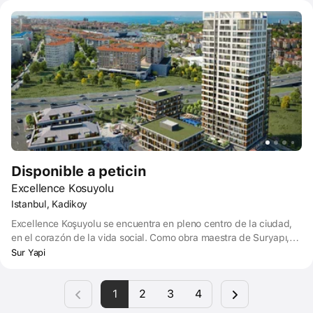
Disponible a peticin
Excellence Kosuyolu
Istanbul, Kadikoy
Excellence Koşuyolu se encuentra en pleno centro de la ciudad,
en el corazón de la vida social. Como obra maestra de Suryapı,
Koşuyolu Excellence invita a la famosa silueta de Estambul al
Sur Yapi
interior de su hogar. Dentro de la magnífica vista de la Ciudad
Antigua y las Islas Príncipe, las puertas de Koşuyolu Excellence se
1
2
3
4
abren a los cafés de moda y los parques naturales.