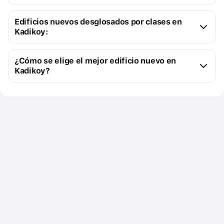
Kadikoy:
Edificios nuevos desglosados por clases en
2 edificios sobre plano
Kadikoy:
24 edificios terminados
Nuevos edificios prémium
21
¿Cómo se elige el mejor edificio nuevo en
Coste de los pisos tipo estudio
de 255 mil $ a 
Edificios clase Comfort nuevos
4
Kadikoy?
255 mil $
Puedes mandarnos una solicitud para una selección 
Superficie de los pisos tipo 
de 47 m² a 
gratuita de edificios nuevos que cumplan tus 
estudio
62 m².
requisitos específicos
Coste de los pisos de una 
de 261 mil $ a 
Utiliza los filtros para seleccionar tus preferencias, 
habitación
2 M$
por ejemplo, apartamentos, dúplex
Superficie de los pisos de una 
de 35 m² a 
Utiliza el mapa para evaluar la accesibilidad de las 
habitación
151 m².
infraestructuras y del transporte para los nuevos 
Coste de los pisos de dos 
de 395 mil $ a 
edificios: Kadikoy
habitaciones
5 M$
Para que sea más fácil, organiza los resultados por 
Superficie de los pisos de dos 
de 69 m² a 
precio
habitaciones
197 m².