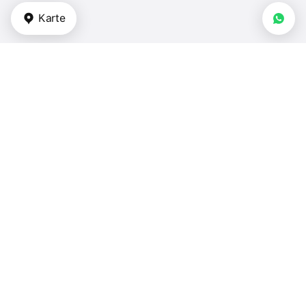
Karte
Arten von Immobilien
Apartments - VAE
Doppelhäuser - VAE
Reihenhäuser - VAE
Villen - VAE
Häuser - VAE
Schlafzimmer
1 Schlafzimmer - VAE
2 Schlafzimmer - VAE
3 Schlafzimmer - VAE