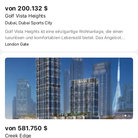
von 200.132 $
Golf Vista Heights
Dubai, Dubai Sports City
Golf Vista Heights ist eine einzigartige Wohnanlage, die einen
luxuriösen und komfortablen Lebensstil bietet. Das Angebot
umfasst eine breite Palette von Wohnungen in verschiedenen
London Gate
Größen, der Komplex erfüllt die einzigartigen Anforderungen eines
jeden Bewohners.
von 581.750 $
Creek Edge