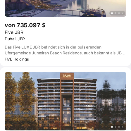
von 735.097 $
Five JBR
Dubai, JBR
Das Five LUXE JBR befindet sich in der pulsierenden
Ufergemeinde Jumeirah Beach Residence, auch bekannt als JBR
- ein 1,7 km langer Küstenstreifen am Persischen Golf in Dubai.
FIVE Holdings
Als drittes Hotel des FIVE in der Stadt, neben dem berühmten
FIVE Palm Jumeirah und dem FIVE Jumeirah Village, ist dieses
neue Luxus-Hochhaus eines der höchsten Gebäude in der
Gegend.