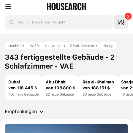
2
Region, Bezirk oder Projekt
Immobilie
VAE
Neubauten
2 Schlafzimmer
Fertig
343 fertiggestellte Gebäude - 2
Schlafzimmer - VAE
Dubai
Abu Dhabi
Ras al-Khaimah
Sharj
von 118.445 $
von 198.800 $
von 188.151 $
von 2
750 neue Gebäude
52 neue Gebäude
36 neue Gebäude
16 neu
Empfehlungen