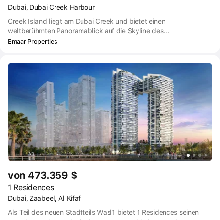
Dubai, Dubai Creek Harbour
Creek Island liegt am Dubai Creek und bietet einen
weltberühmten Panoramablick auf die Skyline des
Stadtzentrums. In der Nähe befinden sich der Island Park, der
Emaar Properties
Creek Beach, eine Uferpromenade und ein Yachtclub mit 81
Liegeplätzen.
von 473.359 $
1 Residences
Dubai, Zaabeel, Al Kifaf
Als Teil des neuen Stadtteils Wasl1 bietet 1 Residences seinen