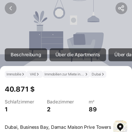
Beschreibung
Über die Apartments
Über d
Immobilie
VAE
Immobilien zur Miete in den VAE
Dubai
40.871 $
Schlafzimmer
Badezimmer
m²
1
2
89
Dubai, Business Bay, Damac Maison Prive Towers