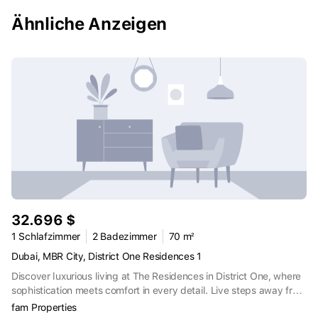
in den Trillionaire Residences, wo jeder Aspekt Ihres täglichen
Lebens mit üppigen Annehmlichkeiten und Dienstleistungen
Ähnliche Anzeigen
bereichert wird. Das Projekt befindet sich in einer erstklassigen
Lage, die einen einfachen Zugang zu den wichtigsten
Einrichtungen, Unterhaltungsmöglichkeiten und Geschäftsvierteln
gewährleistet, was es zu einer idealen Wahl für Arbeit und Freizeit
macht.
32.696 $
1 Schlafzimmer
2 Badezimmer
70 m²
Dubai, MBR City, District One Residences 1
Discover luxurious living at The Residences in District One, where
sophistication meets comfort in every detail. Live steps away from
the shore in this gated community offering 1-bedroom apartments
fam Properties