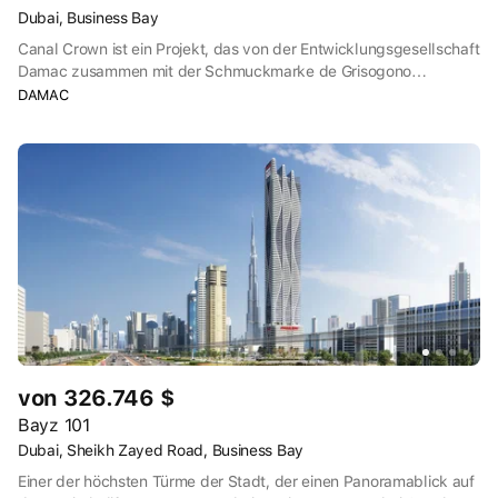
Dubai, Business Bay
Canal Crown ist ein Projekt, das von der Entwicklungsgesellschaft
Damac zusammen mit der Schmuckmarke de Grisogono
entwickelt wurde. Premium-Wohnanlage Blick Wohnungen mit
DAMAC
abgerundeten Balkonen und Grünflächen.
von 326.746 $
Bayz 101
Dubai, Sheikh Zayed Road, Business Bay
Einer der höchsten Türme der Stadt, der einen Panoramablick auf