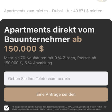
Apartments zum mieten - Dubai - für 40.871 $ mieten
Apartments direkt vom
Bauunternehmer
ab
150.000 $
Mehr als 70 Neubauten mit 0 % Zinsen, Preisen ab
150.000 $, 5 % Anzahlung
Geben Sie Ihre Telefonnummer ein
Eine Anfrage senden
Ich bin persönlich damit einverstanden, dass Housearch IT LLC (UAE, Dubai, Saih Shuaib 2, block J P176) mir
Marketingmaterialien zusendet. Mir ist bekannt, dass ich meine Einwilligung jederzeit widerrufen kann.