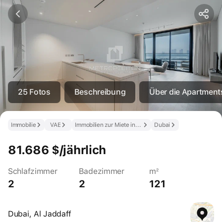
25 Fotos
Beschreibung
Über die Apartment
Immobilie
VAE
Immobilien zur Miete in den VAE
Dubai
81.686 $/jährlich
Schlafzimmer
Badezimmer
m²
2
2
121
Dubai, Al Jaddaff