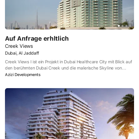
Auf Anfrage erhltlich
Creek Views
Dubai, Al Jaddaff
Creek Views I ist ein Projekt in Dubai Healthcare City mit Blick auf
den berühmten Dubai Creek und die malerische Skyline von
Downtown Dubai. An der Al Khail Road gelegen, ist es nur sieben
Azizi Developments
Autominuten vom Dubai International Airport, acht Minuten von
der Dubai Mall und neun Minuten von der Business Bay und dem
DIFC entfernt. Das bedeutet, dass sich das Projekt in
unmittelbarer Nähe zu allen wichtigen Geschäfts-, Freizeit- und
Einzelhandelszentren der Stadt befindet.