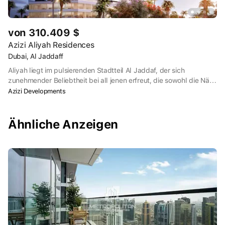
von 310.409 $
Azizi Aliyah Residences
Dubai, Al Jaddaff
Aliyah liegt im pulsierenden Stadtteil Al Jaddaf, der sich
zunehmender Beliebtheit bei all jenen erfreut, die sowohl die Nähe
zum lebhaften Stadtzentrum als auch zur inspirierenden
Azizi Developments
Uferpromenade suchen. Umgeben von stilvollen Apartments und
gehobenen Boutiquehotels mit Blick auf den Dubai Creek liegt die
Anlage nur wenige Minuten vom berühmten Ras Al Khor Wildlife
Ähnliche Anzeigen
Sanctuary entfernt. Die Bewohner von Aliyah können in die
Schönheit der Natur eintauchen und gleichzeitig die
Annehmlichkeiten des modernen Stadtlebens genießen.