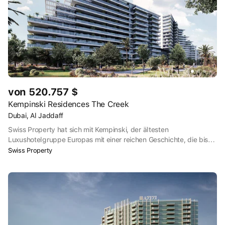
von 520.757 $
Kempinski Residences The Creek
Dubai, Al Jaddaff
Swiss Property hat sich mit Kempinski, der ältesten
Luxushotelgruppe Europas mit einer reichen Geschichte, die bis
ins Jahr 1897 zurückreicht, zusammengetan, um ein wirklich
Swiss Property
einzigartiges Wohnprojekt zu schaffen. Entlang des malerischen
Dubai Creek, einem natürlichen Salzwasserarm, gelegen, bietet
dieser elegante Komplex eine harmonische Mischung aus ruhigem
Vorstadtleben und der Nähe zum pulsierenden Stadtzentrum,
was ihn zu einem der begehrtesten Standorte in Dubai macht.