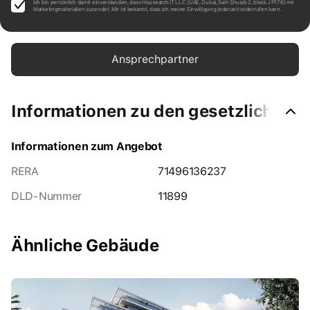
Ich bin persönlich damit einverstanden, dass Housearch IT LLC (UAE, Dubai, Saih Shuaib 2, block J P176) mir
Marketingmaterialien zusendet. Mir ist bekannt, dass ich meine Einwilligung jederzeit widerrufen kann.
Ansprechpartner
Informationen zu den gesetzlichen V
Informationen zum Angebot
RERA
71496136237
DLD-Nummer
11899
Ähnliche Gebäude