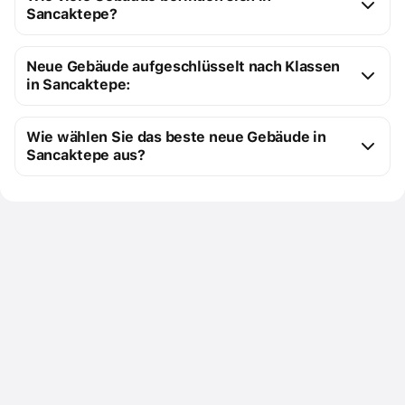
Sancaktepe?
Sancaktepe:
Neue Gebäude aufgeschlüsselt nach Klassen
2 Gebäude im Bau
in Sancaktepe:
12 fertiggestellte Gebäude
Neugebaute Premium-Gebäude
10
Wie wählen Sie das beste neue Gebäude in
Neue Comfort Class-Wohnung
4
Sancaktepe aus?
Sie können uns eine Anfrage für eine kostenlose 
Zusammenstellung von neuen Gebäuden schicken, 
die genau Ihren Anforderungen entsprechen.
Nutzen Sie die Filter, um Ihre Immobilientypen 
auszuwählen, etwa Apartments, Villen, Doppelhäuser.
Nutzen Sie die Karte, um sich ein Bild von der 
Infrastruktur und der Verkehrsanbindung der neuen 
Gebäude zu machen: Sancaktepe
Um die Suche zu erleichtern, sortieren Sie die 
Ergebnisse nach Preis