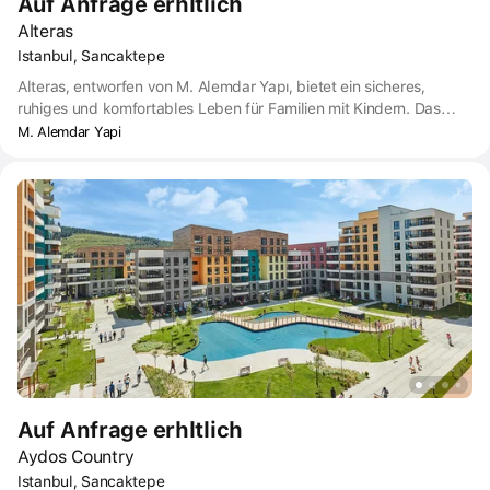
Auf Anfrage erhltlich
Alteras
Istanbul, Sancaktepe
Alteras, entworfen von M. Alemdar Yapı, bietet ein sicheres,
ruhiges und komfortables Leben für Familien mit Kindern. Das
Projekt besteht aus 2 Blöcken mit 8 Stockwerken und umfasst
M. Alemdar Yapi
Wohnungen mit 2, 3, 3 und 4 Schlafzimmern. Jede Wohnung hat
eine eigene geräumige Terrasse, von der aus die Bewohner die
Aussicht genießen können. Dank 75 % der begrünten Fläche
sowie 2000 m² überdachter und 1000 m² offener sozialer
Erschließung, die der Öffentlichkeit zur Verfügung steht, ist das
Grundstück für das Leben der Bewohner wertvoll.
Auf Anfrage erhltlich
Aydos Country
Istanbul, Sancaktepe