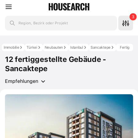
3
Region, Bezirk oder Projekt
Immobilie
Türkei
Neubauten
Istanbul
Sancaktepe
Fertig
12 fertiggestellte Gebäude -
Sancaktepe
Empfehlungen