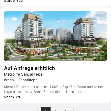
Wohneinheiten in 6 Blöcken.
Gedizler Yapı
Auf Anfrage erhltlich
Metrolife Sancaktepe
Istanbul, Sancaktepe
Metro Life bietet mit seinem 11.000 m2 großen Basar und seiner
Lage neben der U-Bahn-Station eine Lebens- und
Investitionsmöglichkeit. Mit seinen Geschäften, Restaurants und
Sinpas GYO
Cafés auf dem Marktplatz an einem großen Platz wird Metrolife
Ihr Leben durch seine wunderbare Landschaftsgestaltung