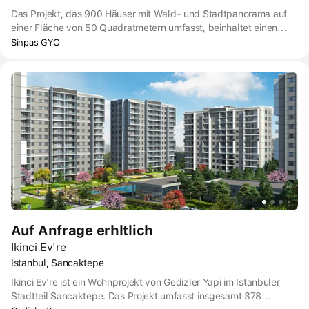
Das Projekt, das 900 Häuser mit Wald- und Stadtpanorama auf
einer Fläche von 50 Quadratmetern umfasst, beinhaltet einen
Sportplatz, einen Fitness-Wellness-Club und Mehrzweckbereiche
Sinpas GYO
sowie Teiche, die nach verschiedenen Konzepten angelegt sind,
Wanderwege und Landschaftsbereiche mit attraktiven Pflanzen.
Auf Anfrage erhltlich
Ikinci Ev're
Istanbul, Sancaktepe
Ikinci Ev're ist ein Wohnprojekt von Gedizler Yapi im Istanbuler
Stadtteil Sancaktepe. Das Projekt umfasst insgesamt 378