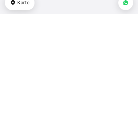
Karte
Arten von Immobilien
Apartments - Türkei
Doppelhäuser - Türkei
Reihenhäuser - Türkei
Villen - Türkei
Häuser - Türkei
Schlafzimmer
1 Schlafzimmer - Türkei
2 Schlafzimmer - Türkei
3 Schlafzimmer - Türkei
4+ Schlafzimmer - Türkei