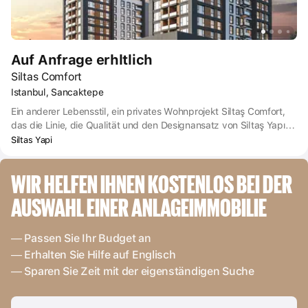
Auf Anfrage erhltlich
Siltas Comfort
Istanbul, Sancaktepe
Ein anderer Lebensstil, ein privates Wohnprojekt Siltaş Comfort,
das die Linie, die Qualität und den Designansatz von Siltaş Yapı
widerspiegelt. Es unterscheidet sich erneut durch seine
Siltas Yapi
außergewöhnliche Architektur, seinen Investitionswert, seinen
distinguierten Lebensstil, seine verschiedenen Wohnungstypen
WIR HELFEN IHNEN KOSTENLOS BEI DER 
für jeden Geschmack und seine ungewöhnlichen sozialen
Einrichtungen.
AUSWAHL EINER ANLAGEIMMOBILIE
— Passen Sie Ihr Budget an
— Erhalten Sie Hilfe auf Englisch
— Sparen Sie Zeit mit der eigenständigen Suche