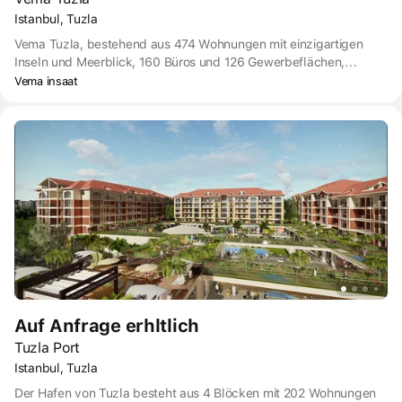
Istanbul, Tuzla
Vema Tuzla, bestehend aus 474 Wohnungen mit einzigartigen
Inseln und Meerblick, 160 Büros und 126 Gewerbeflächen,
erwacht in Tuzla, einem der schnellsten und beliebtesten
Vema insaat
Stadtteile Istanbuls, zum Leben.
Auf Anfrage erhltlich
Tuzla Port
Istanbul, Tuzla
Der Hafen von Tuzla besteht aus 4 Blöcken mit 202 Wohnungen