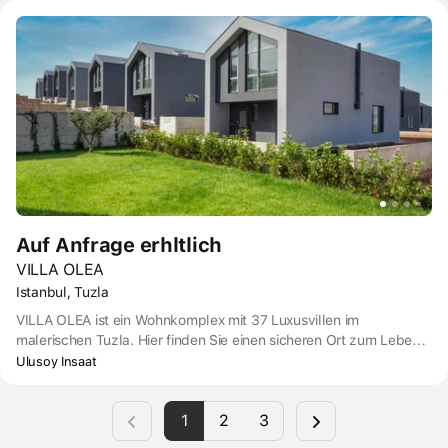
Auf Anfrage erhltlich
VILLA OLEA
Istanbul, Tuzla
VILLA OLEA ist ein Wohnkomplex mit 37 Luxusvillen im
malerischen Tuzla. Hier finden Sie einen sicheren Ort zum Leben,
wo Erdbeben keine Bedrohung darstellen. Jede Villa ist mit drei
Ulusoy Insaat
oder vier Schlafzimmern und einem privaten Garten ausgestattet,
der eine abgeschiedene und komfortable Atmosphäre schafft. Vor
1
2
3
Ort gibt es einen Kinderspielplatz, einen Außenpool, Parkplätze
und Erholungsgebiete.