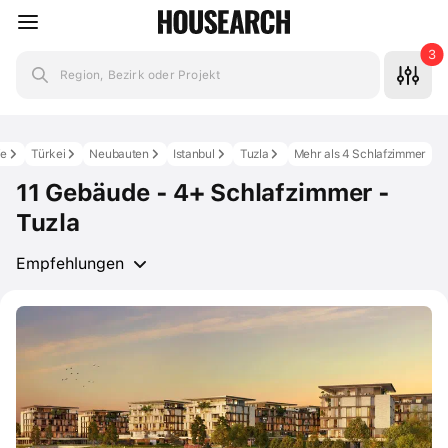
3
Region, Bezirk oder Projekt
ie
Türkei
Neubauten
Istanbul
Tuzla
Mehr als 4 Schlafzimmer
11 Gebäude - 4+ Schlafzimmer -
Tuzla
Empfehlungen