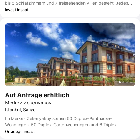
bis 5 Schlafzimmern und 7 freistehenden Villen besteht. Jedes
Fenster bietet einen Blick auf die Natur, geräumige Säle,
Invest insaat
Terrassen, Gärten, soziale Bereiche, in denen Sie neue
Bekanntschaften schließen können, Geschäfte mit globaler Mode
und endlose Privilegien.
Auf Anfrage erhltlich
Merkez Zekeriyakoy
Istanbul, Sariyer
Im Merkez Zekeriyaköy stehen 50 Duplex-Penthouse-
Wohnungen, 50 Duplex-Gartenwohnungen und 6 Triplex-
Doppelhaushälften zur Verfügung. Die Anlage umfasst 106
Ortadogu insaat
Häuser in 28 Blöcken auf einer Fläche von 25360 m².