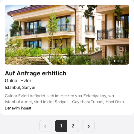
Auf Anfrage erhltlich
Gulnar Evleri
Istanbul, Sariyer
Gulnar Evleri befindet sich im Herzen von Zekeriyakoy, wo
Istanbul atmet, sind in der Sariyer - Cayırbası Tunnel, Haci Osman
entfernt. Mit seiner Nähe zur Bosporus-Brücke Route, ermöglicht
Deneyim insaat
es Ihnen, das dynamische Tempo der Stadt zu jeder Zeit zu
erfassen.
1
2