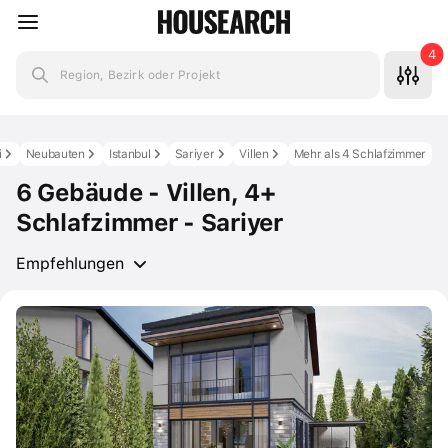
4
Region, Bezirk oder Projekt
i
Neubauten
Istanbul
Sariyer
Villen
Mehr als 4 Schlafzimmer
6 Gebäude - Villen, 4+
Schlafzimmer - Sariyer
Empfehlungen