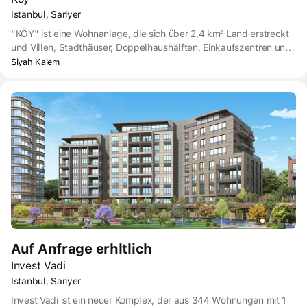
Istanbul, Sariyer
"KÖY" ist eine Wohnanlage, die sich über 2,4 km² Land erstreckt
und Villen, Stadthäuser, Doppelhaushälften, Einkaufszentren und
Aufstockungswohnungen umfasst. Der Projektstandort befindet
Siyah Kalem
sich im Stadtteil Sarıyer von Istanbul.
Auf Anfrage erhltlich
Invest Vadi
Istanbul, Sariyer
Invest Vadi ist ein neuer Komplex, der aus 344 Wohnungen mit 1