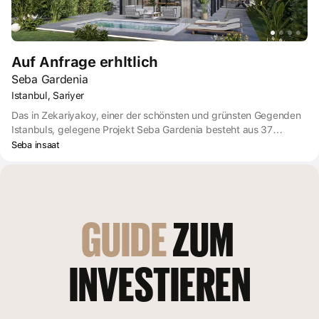
Auf Anfrage erhltlich
Seba Gardenia
Istanbul, Sariyer
Das in Zekariyakoy, einer der schönsten und grünsten Gegenden
Istanbuls, gelegene Projekt Seba Gardenia besteht aus 37
Einfamilienhäusern. Die Häuser verfügen über eigene
Seba insaat
Swimmingpools, so dass man die Stadt nicht mehr verlassen
muss, um der Hektik des Stadtlebens zu entkommen.
GUIDE
 ZUM 
INVESTIEREN