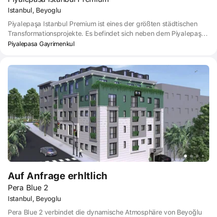
Istanbul, Beyoglu
Piyalepaşa Istanbul Premium ist eines der größten städtischen
Transformationsprojekte. Es befindet sich neben dem Piyalepaşa-
Boulevard in Istanbul. Der Komplex umfasst drei hochwertige
Piyalepasa Gayrimenkul
Wohngebäude und ein Hotel. Zwischen den Gebäuden sind
begrünte Innenhöfe mit Spazierwegen, Erholungsgebieten und
Kinderspielplätzen angelegt. Für die Bewohner sind
Aufenthaltsbereiche und Terrassen vorgesehen. Auf dem Gelände
befindet sich ein Sportkomplex mit einem Schwimmbad, einer
Sauna und einem Fitnessraum. Auf mehreren Etagen gibt es
offene Terrassen mit Landschaftsgestaltung und
Erholungsbereichen.
Auf Anfrage erhltlich
Pera Blue 2
Istanbul, Beyoglu
Pera Blue 2 verbindet die dynamische Atmosphäre von Beyoğlu