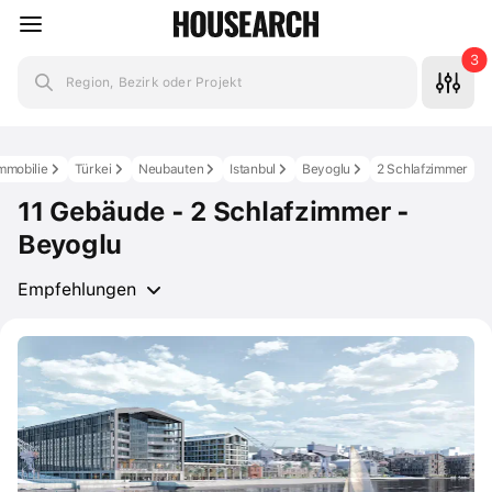
3
Region, Bezirk oder Projekt
mmobilie
Türkei
Neubauten
Istanbul
Beyoglu
2 Schlafzimmer
11 Gebäude - 2 Schlafzimmer -
Beyoglu
Empfehlungen