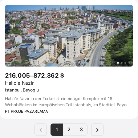
Bildungseinrichtungen. Taksim 1,5 Minuten, Maslak-Taksim M2
Metrolinie 2 Minuten, Nişantaşı, Şişli, Karaköy und Beşiktaş 5
Minuten, Marmaray Linie 7 Minuten, Atatürk Flughafen 20 Minuten
216.005–872.362 $
Halic'e Nazir
Istanbul, Beyoglu
Halic'e Nazır in der Türkei ist ein riesiger Komplex mit 16
Wohnblöcken im europäischen Teil Istanbuls, im Stadtteil Beyoğlu
in der Nähe des Goldenen Horns. PT Proje Pazarlama hat dieses
PT PROJE PAZARLAMA
ehrgeizige Projekt ins Leben gerufen.
1
2
3