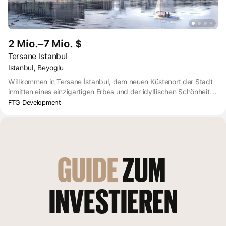
2 Mio.–7 Mio. $
Tersane Istanbul
Istanbul, Beyoglu
Willkommen in Tersane İstanbul, dem neuen Küstenort der Stadt
inmitten eines einzigartigen Erbes und der idyllischen Schönheit
des Goldenen Horns. Mit seinen historischen Sehenswürdigkeiten,
FTG Development
einer unvergleichlichen Mischung aus einzigartigem Lebensstil
und gastronomischen Köstlichkeiten, luxuriösen Häusern und
Hotels sowie einem pulsierenden Kulturkalender wird Tersane
İstanbul Ihre Lebensqualität verbessern und Ihr Tor zu einer
blühenden Gemeinschaft sein, die Istanbul mit der Zukunft
GUIDE
 ZUM 
verbindet.
INVESTIEREN