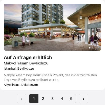
gründlichen und tadellosen Lösung bis ins kleinste Detail.
Altunhan Suite lädt die Bewohner zu einem ruhigen Lebensraum
mit dem Konzept von Wohnungen ein, von denen die meisten aus
4 Zimmern bestehen. Der Komplex öffnet seine Türen mit 3-
Zimmer-, 2-Zimmer- und einer kleinen Anzahl von 1-Zimmer-
Wohnungen.
Auf Anfrage erhltlich
Makyol Yasam Beylikduzu
Istanbul, Beylikduzu
Makyol Yaşam Beylikdüzü ist ein Projekt, das in der zentralsten
Lage von Beylikduzu realisiert wurde.
Akyol insaat Dekorasyon
1
2
3
4
5