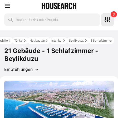
3
Region, Bezirk oder Projekt
obilie
Türkei
Neubauten
Istanbul
Beylikduzu
1 Schlafzimmer
21 Gebäude - 1 Schlafzimmer -
Beylikduzu
Empfehlungen