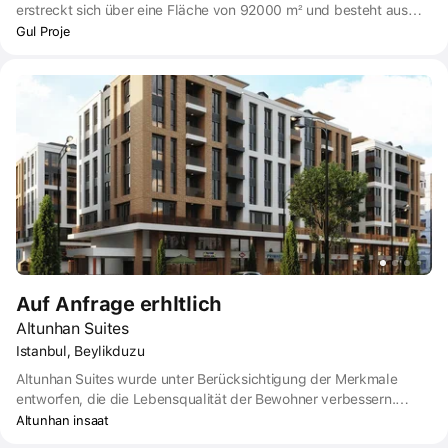
erstreckt sich über eine Fläche von 92000 m² und besteht aus
insgesamt 17 Blöcken. Das Projekt, das auch 1156 Wohnungen
Gul Proje
und 39 Gewerbeeinheiten mit 1 bis 4 Schlafzimmern beherbergt,
bietet ein reges gesellschaftliches Leben. Viraistanbul liegt im
Hayat-Tal, das sich von Beylikduzu bis zur Küste erstreckt, und
unterscheidet sich von ähnlichen Projekten dadurch, dass
Bildungs- und medizinische Einrichtungen, Erholungs-,
Unterhaltungs- und Sportgebiete sowie ein breites Spektrum an
öffentlichen Dienstleistungen zu Fuß erreichbar sind.
Auf Anfrage erhltlich
Altunhan Suites
Istanbul, Beylikduzu
Altunhan Suites wurde unter Berücksichtigung der Merkmale
entworfen, die die Lebensqualität der Bewohner verbessern.
Altuhan Suite, eines der prestigeträchtigen Projekte von Altuhan
Altunhan insaat
Inşaat, bietet Ihnen ein komfortables Leben dank einer