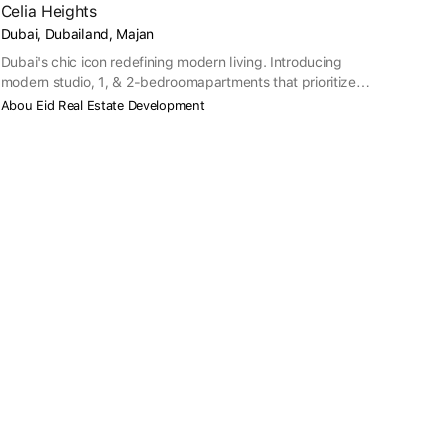
Celia Heights
Dubai, Dubailand, Majan
Dubai's chic icon redefining modern living. Introducing
modern studio, 1, & 2-bedroomapartments that prioritize
privacy and comfort. Feel the warmth of home, unwind at the
Abou Eid Real Estate Development
outdoor cinema & gym, and enjoy amenities like a swimming
pool, spacious deck, and dedicated children’s play areas.