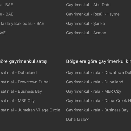
arası
ı - BAE
Gayrimenkul - Abu Dabi
B $ arası
ı - BAE
Gayrimenkul - Resü'l-Hayme
 arası
fazla yatak odası - BAE
Gayrimenkul - Şarika
BAE
Gayrimenkul - Acman
göre gayrimenkul satışı
Bölgelere göre gayrimenkul ki
satın al - Dubailand
Gayrimenkul kirala - Downtown Du
 satın al - Downtown Dubai
Gayrimenkul kirala - Dubailand
satın al - Business Bay
Gayrimenkul kirala - MBR City
satın al - MBR City
Gayrimenkul kirala - Dubai Creek 
satın al - Jumeirah Village Circle
Gayrimenkul kirala - Business Bay
Daha fazla