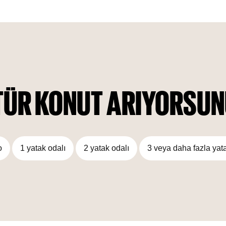
luxurious lifestyle with modern amenities and state-of-the-
art equipment.
TÜR KONUT ARIYORSU
o
1 yatak odalı
2 yatak odalı
3 veya daha fazla yat