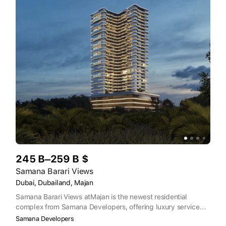
245 B–259 B $
Samana Barari Views
Dubai, Dubailand, Majan
Samana Barari Views atMajan is the newest residential
complex from Samana Developers, offering luxury serviced
apartments. This upscale residential project promises a
Samana Developers