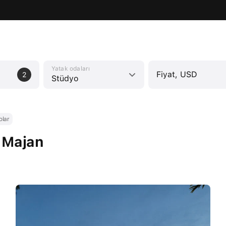
Yatak odaları
Fiyat, USD
2
Stüdyo
olar
- Majan