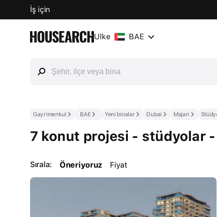
İş için
Ülke
BAE
Gayrimenkul
BAE
Yeni binalar
Dubai
Majan
Stüdy
7 konut projesi - stüdyolar 
Sırala:
Öneriyoruz
Fiyat