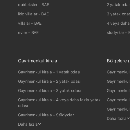
2 odalı stüdyo dairelerin alanı
46 m² ile 186 m² 
dubleksler - BAE
2 yatak odas
3 odalı stüdyo dairelerin fiyatı
653 B $ ile 679 
ikiz villalar - BAE
3 yatak odas
3 odalı stüdyo dairelerin alanı
198 m² ile 311 m²
villalar - BAE
4 veya daha 
evler - BAE
stüdyolar - 
Gayrimenkul kirala
Bölgelere 
Gayrimenkul kirala - 1 yatak odası
Gayrimenkul 
Gayrimenkul kirala - 2 yatak odası
Gayrimenkul
Gayrimenkul kirala - 3 yatak odası
Gayrimenkul 
Gayrimenkul kirala - 4 veya daha fazla yatak
Gayrimenkul 
odası
Gayrimenkul 
Gayrimenkul kirala - Stüdyolar
Daha fazla
Daha fazla