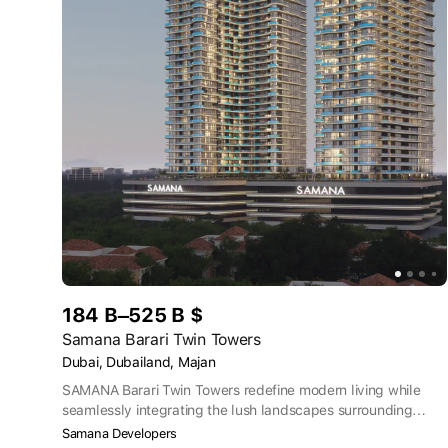
184 B–525 B $
Samana Barari Twin Towers
Dubai, Dubailand, Majan
SAMANA Barari Twin Towers redefine modern living while
seamlessly integrating the lush landscapes surrounding
them. Each residence is a haven of tranquillity, designed to
Samana Developers