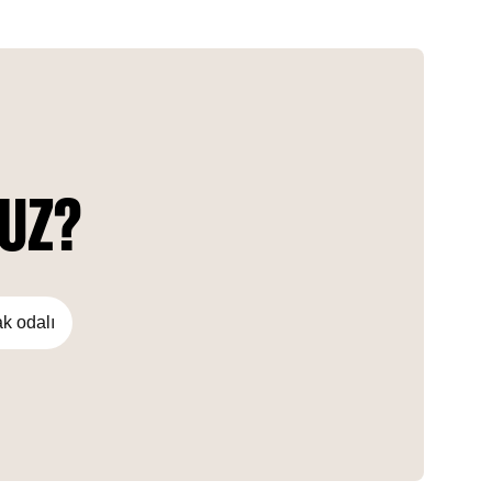
biophilic design, every aspect of The Haven is thoughtfully
designed to engage the senses and promote physical and
emotional well-being.
NUZ?
ak odalı