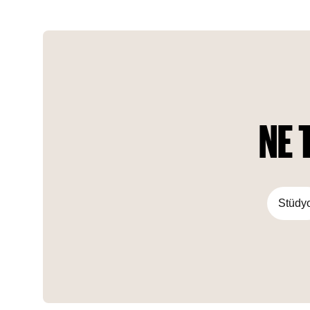
enhance well-being and provide a retreat from the hustle
and bustle of everyday life.
NE 
Stüdy