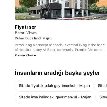
Fiyatı sor
Barari Views
Dubai, Dubailand, Majan
Introducing a concept of spacious vertical living in the heart
of the ultra-luxury Al-Barari community. Premier Choice has
once again displayed its ability to recognize developing
Premier Choice
markets in order to create growth opportunities for all
participants in the Real Estate Industry. From development
investors to future rental tenants, Barari Views has something
İnsanların aradığı başka şeyler
unique to offer to everyone
Sitede 1 yatak odalı gayrimenkul - Majan
Sit
Sitede inşa halindeki gayrimenkul - Majan
Sit