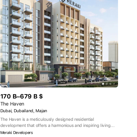
170 B–679 B $
The Haven
Dubai, Dubailand, Majan
The Haven is a meticulously designed residential
development that offers a harmonious and inspiring living
environment for its residents. Adhering to the principles of
Meraki Developers