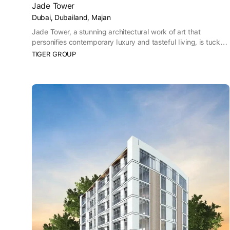
Jade Tower
Dubai, Dubailand, Majan
Jade Tower, a stunning architectural work of art that
personifies contemporary luxury and tasteful living, is tucked
away within the colorful tapestry of Dubailand's skyline. With
TIGER GROUP
its well-considered construction, Jade Tower blends
harmoniously with its surroundings while providing a modern
design and remarkable views.