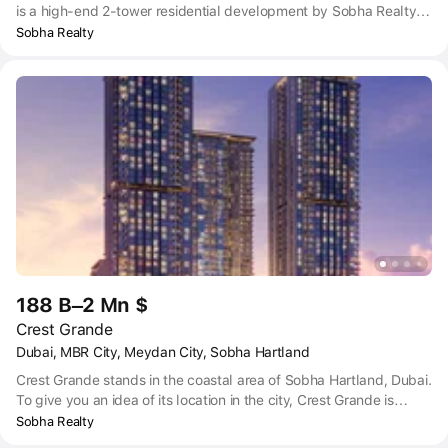
is a high-end 2-tower residential development by Sobha Realty,
which consists of 57 and 51 floors.
Sobha Realty
188 B–2 Mn $
Crest Grande
Dubai, MBR City, Meydan City, Sobha Hartland
Crest Grande stands in the coastal area of Sobha Hartland, Dubai.
To give you an idea of its location in the city, Crest Grande is
about 15-minutes’ drive away from Downtown Dubai and the Burj
Sobha Realty
Khalifa, and a 25-minute drive will take you to Dubai Marina.