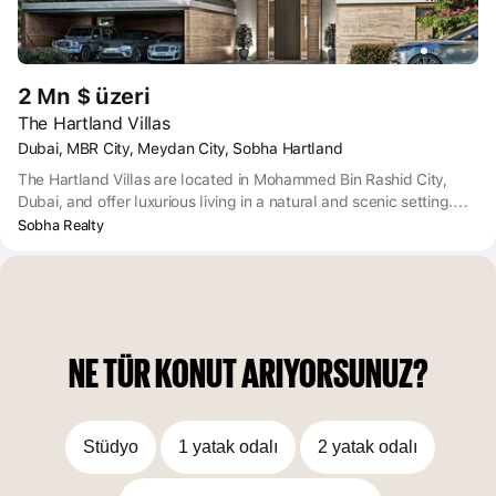
2 Mn $ üzeri
The Hartland Villas
Dubai, MBR City, Meydan City, Sobha Hartland
The Hartland Villas are located in Mohammed Bin Rashid City,
Dubai, and offer luxurious living in a natural and scenic setting.
These fashionable villas offer panoramic views and are
Sobha Realty
conveniently located near Downtown Dubai, providing easy
access to a variety of dining, shopping, and entertainment
options. Additionally, the development is situated in the iconic
Mohammed Bin Rashid Al Maktoum City, just minutes away from
the Burj Khalifa.
NE TÜR KONUT ARIYORSUNUZ?
Stüdyo
1 yatak odalı
2 yatak odalı