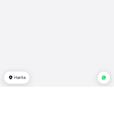
Harita
Gayrimenkul tipi
stüdyo daireler - BAE
dubleksler - BAE