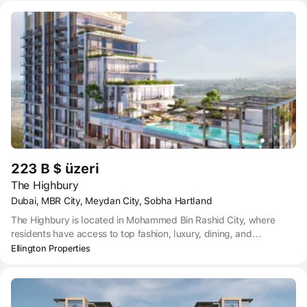
Dubai International Airport is also, very conveniently, just a 23-
minute drive away.
223 B $ üzeri
The Highbury
Dubai, MBR City, Meydan City, Sobha Hartland
The Highbury is located in Mohammed Bin Rashid City, where
residents have access to top fashion, luxury, dining, and
entertainment options.
Ellington Properties