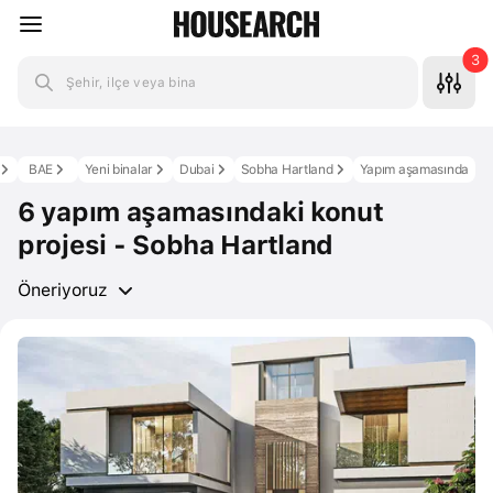
3
Şehir, ilçe veya bina
BAE
Yeni binalar
Dubai
Sobha Hartland
Yapım aşamasında
6 yapım aşamasındaki konut
projesi - Sobha Hartland
Öneriyoruz