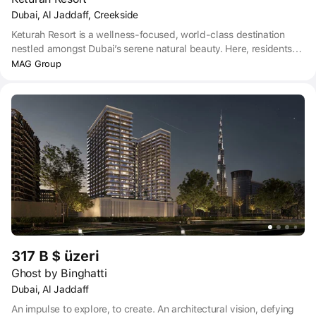
Dubai, Al Jaddaff, Creekside
Keturah Resort is a wellness-focused, world-class destination
nestled amongst Dubai’s serene natural beauty. Here, residents
can enjoy breathtaking views of mangroves and an atmosphere
MAG Group
rich in naturally high levels of oxygen, fostering a sense of peace
and well-being.
317 B $ üzeri
Ghost by Binghatti
Dubai, Al Jaddaff
An impulse to explore, to create. An architectural vision, defying