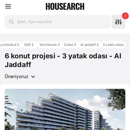
3
Şehir, ilçe veya bina
yrimenkul
BAE
Yeni binalar
Dubai
Al Jaddaff
3 yatak odası
6 konut projesi - 3 yatak odası - Al
Jaddaff
Öneriyoruz