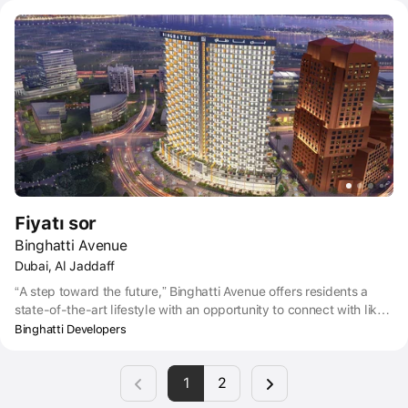
from Dubai Mall, and nine minutes from Business Bay and DIFC.
This means that the development is in close proximity to all major
business, leisure, and retail hubs in the city.
Fiyatı sor
Binghatti Avenue
Dubai, Al Jaddaff
“A step toward the future,” Binghatti Avenue offers residents a
state-of-the-art lifestyle with an opportunity to connect with like-
minded individuals in this vibrant and dynamic city.
Binghatti Developers
1
2