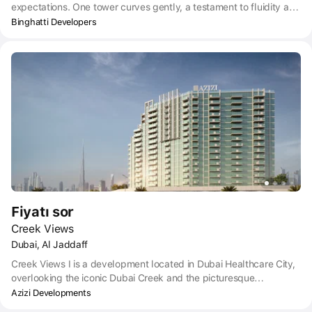
expectations. One tower curves gently, a testament to fluidity and
dynamism. Each apartment, a sanctuary with a private balcony,
Binghatti Developers
frames panoramic views.
Fiyatı sor
Creek Views
Dubai, Al Jaddaff
Creek Views I is a development located in Dubai Healthcare City,
overlooking the iconic Dubai Creek and the picturesque
Downtown Dubai skyline. Situated on Al Khail Road, it is a seven-
Azizi Developments
minute drive away from Dubai International Airport, eight minutes