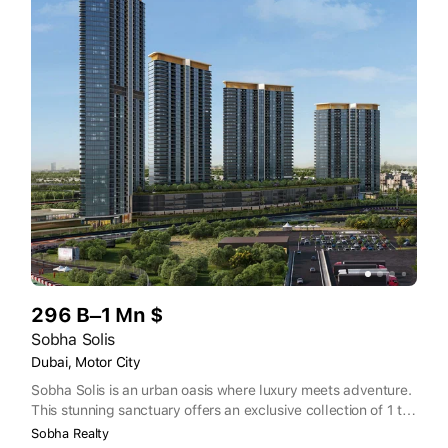
296 B–1 Mn $
Sobha Solis
Dubai, Motor City
Sobha Solis is an urban oasis where luxury meets adventure.
This stunning sanctuary offers an exclusive collection of 1 to
3-bedroom residences, elegantly arranged across four
Sobha Realty