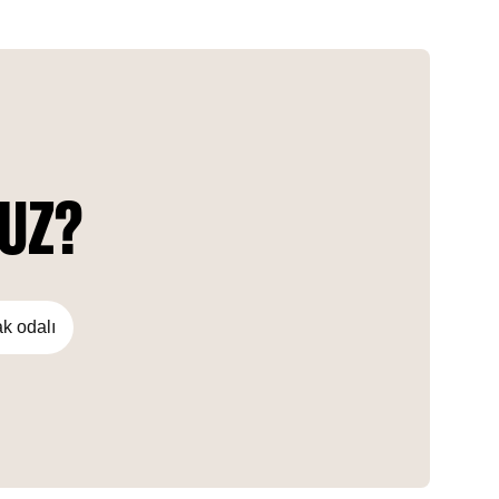
area of over 2 million square feet, this grand project is the
main attraction of the neighborhood. It offers breathtaking
views of the famous Dubai Motor Speedway and the vibrant
green space.
NUZ?
ak odalı