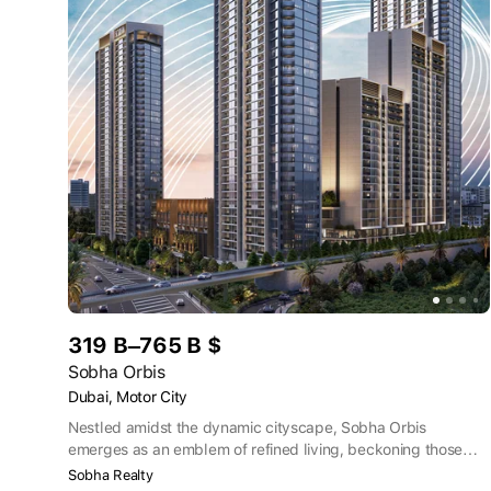
319 B–765 B $
Sobha Orbis
Dubai, Motor City
Nestled amidst the dynamic cityscape, Sobha Orbis
emerges as an emblem of refined living, beckoning those
who crave the pinnacle of sophistication. It is the epitome of
Sobha Realty