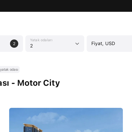
Yatak odaları
Fiyat, USD
2
2
 yatak odası
ası - Motor City