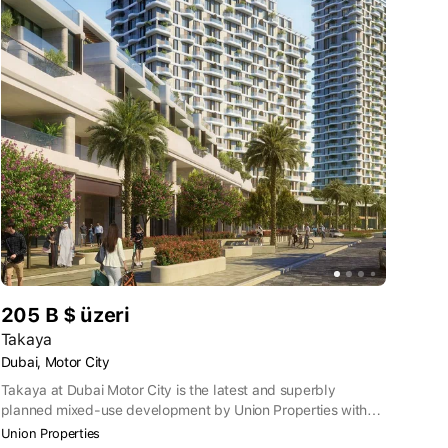
205 B $ üzeri
Takaya
Dubai, Motor City
Takaya at Dubai Motor City is the latest and superbly
planned mixed-use development by Union Properties with
high-end apartments, villas and townhouses. With a total
Union Properties