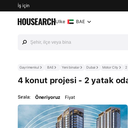
İş için
Ülke
BAE
Gayrimenkul
BAE
Yeni binalar
Dubai
Motor City
2
4 konut projesi - 2 yatak od
Sırala:
Öneriyoruz
Fiyat