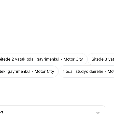
Sitede 2 yatak odalı gayrimenkul - Motor City
Sitede 3 y
ndeki gayrimenkul - Motor City
1 odalı stüdyo daireler - Mo
y?