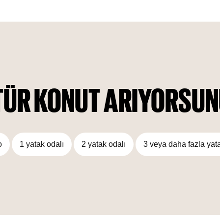
distinct towers, all connected by a shared podium reserved
for residents.
TÜR KONUT ARIYORSU
o
1 yatak odalı
2 yatak odalı
3 veya daha fazla yat