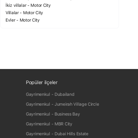
İkiz villalar - Motor City
Villalar - Motor City
Evler - Motor City
Popüler ilçeler
Gayrimenkul - Dubailand
Gayrimenkul - Jumeirah Village Circle
Gayrimenkul - Business Bay
Gayrimenkul - MBR City
Gayrimenkul - Dubai Hills Estate