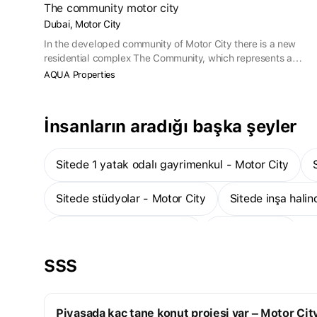
The community motor city
Dubai, Motor City
In the developed community of Motor City there is a new
residential complex The Community, which represents a
completely new concept of life in Dubai. This innovative
AQUA Properties
residential project offers to completely turn traditional
everyday life around, presenting a premium-class equipped
living space.
İnsanların aradığı başka şeyler
Sitede 1 yatak odalı gayrimenkul - Motor City
Sitede stüdyolar - Motor City
Sitede inşa hali
1 odalı villalar - Motor City
Daha fazla
SSS
Piyasada kaç tane konut projesi var – Motor Cit