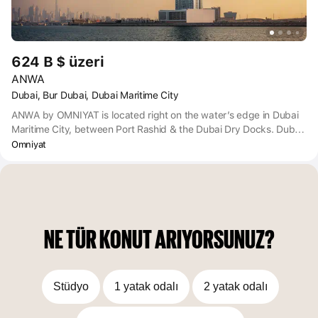
624 B $ üzeri
ANWA
Dubai, Bur Dubai, Dubai Maritime City
ANWA by OMNIYAT is located right on the water’s edge in Dubai
Maritime City, between Port Rashid & the Dubai Dry Docks. Dubai
Maritime City offers easy access to the sea, airports, and public
Omniyat
transportation, it is also connected by a causeway to the wider
road network. Dubai International Airport is just a 17-minute drive
away from ANWA. Burj Khalifa and Downtown Dubai are around a
20-minute drive and Dubai Museum is only 13 minutes by car.
NE TÜR KONUT ARIYORSUNUZ?
Stüdyo
1 yatak odalı
2 yatak odalı