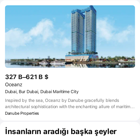
sweeping views from every side, every floor and every residence,
featuring up to 3.1-meter high floor-to-ceiling windows and
wraparound balconies.
327 B–621 B $
Oceanz
Dubai, Bur Dubai, Dubai Maritime City
Inspired by the sea, Oceanz by Danube gracefully blends
architectural sophistication with the enchanting allure of maritime
charisma. Located in the heart of the thriving Maritime City
Danube Properties
community, Get ready to be mesmerized by sweeping ocean
vistas.
İnsanların aradığı başka şeyler