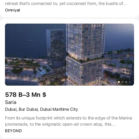
retreat that’s connected to, yet cocooned from, the bustle of
Dubai. Meticulously crafted residences, from studios and
Omniyat
apartments to breathtaking penthouses and seafront townhouses,
ensure a perfect fit for every family or individual. Each residence
offers breathtaking sea views and is complemented by a range of
thoughtfully curated amenities, enhancing the living experience
and creating a lifestyle all its own.
578 B–3 Mn $
Saria
Dubai, Bur Dubai, Dubai Maritime City
From its unique footprint which extends to the edge of the Marina
promenade, to the enigmatic open-air crown atop, this
exceptional waterfront property stands as a 38-storey testament
BEYOND
to inspired architecture. The tower is carefully crafted to offer