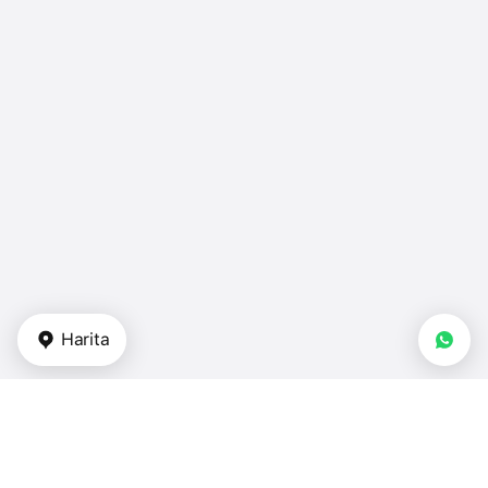
Harita
Gayrimenkul tipi
stüdyo daireler - BAE