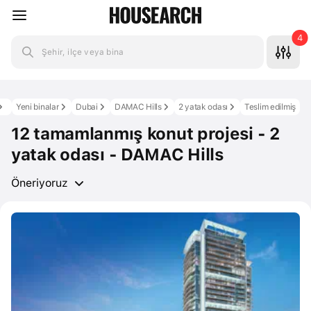
4
Şehir, ilçe veya bina
Yeni binalar
Dubai
DAMAC Hills
2 yatak odası
Teslim edilmiş
12 tamamlanmış konut projesi - 2
yatak odası - DAMAC Hills
Öneriyoruz