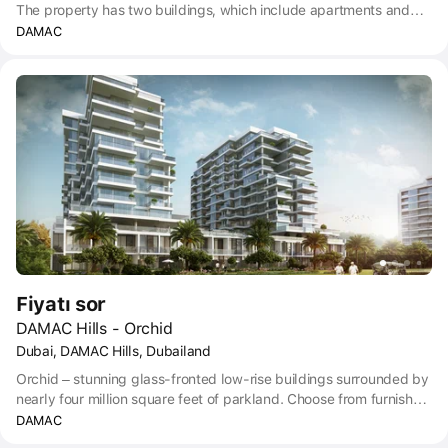
The property has two buildings, which include apartments and
townhouses featuring a modern ergonomic design and glazed
DAMAC
panoramic windows with beautiful views of the surrounding area
and nearby golf course.
Fiyatı sor
DAMAC Hills - Orchid
Dubai, DAMAC Hills, Dubailand
Orchid – stunning glass-fronted low-rise buildings surrounded by
nearly four million square feet of parkland. Choose from furnished
studios, along with one, two and three bedroom homes as well as
DAMAC
townhouses.