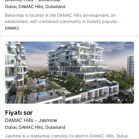
Dubai, DAMAC Hills, Dubailand
Bellavista is located in the DAMAC Hills development, an
established, self-contained community in Dubai’s popular
Dubailand area. The community is home to villas, apartments, and
DAMAC
a hotel, and is set around the Trump International Golf Club Dubai
or The Park, offering themed gardens, sporting amenities, a skate
park, and stables.
Fiyatı sor
DAMAC Hills - Jasmine
Dubai, DAMAC Hills, Dubailand
Jasmine is a residential complex located in DAMAC Hills, Dubai.