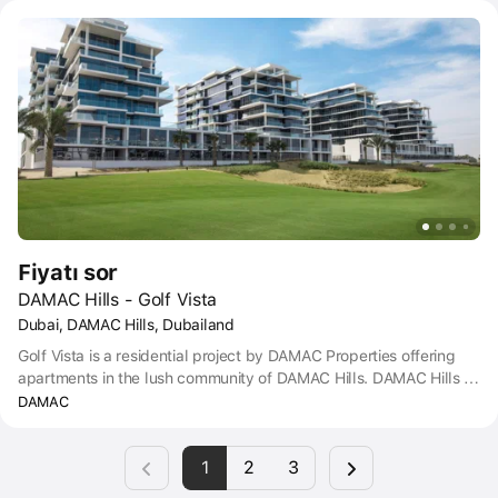
Fiyatı sor
DAMAC Hills - Golf Vista
Dubai, DAMAC Hills, Dubailand
Golf Vista is a residential project by DAMAC Properties offering
apartments in the lush community of DAMAC Hills. DAMAC Hills is
an established self-contained community in the popular
DAMAC
Dubailand, comprising villas, apartments and a hotel. Homes are
set around the Trump International Golf Club Dubai or The Park,
1
2
3
nearly four million square feet of themed gardens, sporting
amenities, a skate park, and stables.