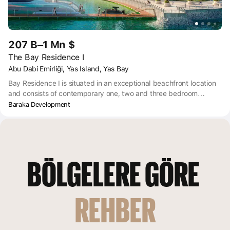
207 B–1 Mn $
The Bay Residence I
Abu Dabi Emirliği, Yas Island, Yas Bay
Bay Residence I is situated in an exceptional beachfront location
and consists of contemporary one, two and three bedroom
apartments, as well as elegant two-story townhouses equipped
Baraka Development
with a landscaped pool with breathtaking views, outdoor play
areas for children as well as a fitness center and recreational
facilities for adults.
BÖLGELERE GÖRE 
REHBER