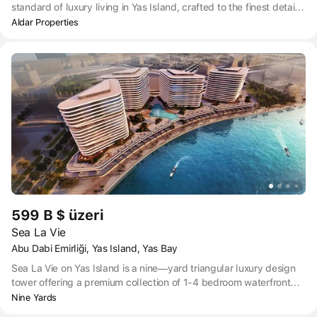
standard of luxury living in Yas Island, crafted to the finest detail.
Set in a lush park bustling with beautiful flowers, birds and trees;
Aldar Properties
every detail here has been meticulously designed to elevate the
comfort, style and elegance.
599 B $ üzeri
Sea La Vie
Abu Dabi Emirliği, Yas Island, Yas Bay
Sea La Vie on Yas Island is a nine—yard triangular luxury design
tower offering a premium collection of 1-4 bedroom waterfront
apartments. An opportunity to experience life in a bayside
Nine Yards
community that offers true love for Mother Nature. Great access