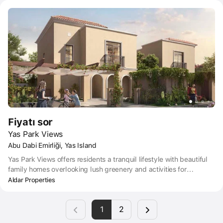
and connectivity that provide unique access to beaches, sandy
paths, mangroves and a natural oasis of pleasure.
Fiyatı sor
Yas Park Views
Abu Dabi Emirliği, Yas Island
Yas Park Views offers residents a tranquil lifestyle with beautiful
family homes overlooking lush greenery and activities for
everyone. Abundant natural beauty, a vibrant cultural scene, and
Aldar Properties
a dynamic business landscape - residents can take in all that Abu
Dhabi has to offer.
1
2