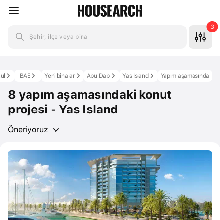
3
Şehir, ilçe veya bina
ul
BAE
Yeni binalar
Abu Dabi
Yas Island
Yapım aşamasında
8 yapım aşamasındaki konut
projesi - Yas Island
Öneriyoruz