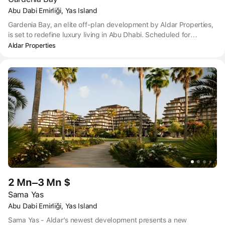
Abu Dabi Emirliği, Yas Island
Gardenia Bay, an elite off-plan development by Aldar Properties,
is set to redefine luxury living in Abu Dhabi. Scheduled for
completion by the summer of 2027, this property promises an
Aldar Properties
exquisite urban oasis deeply intertwined with nature.
2 Mn–3 Mn $
Sama Yas
Abu Dabi Emirliği, Yas Island
Sama Yas - Aldar’s newest development presents a new