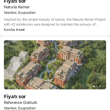
Fiyatı sor
Naturia Kemer
İstanbul, Eyupsultan
Inspired by the simple beauty of nature, the Naturia Kemer Project
with 42 residences was designed to maintain the privacy of
private areas as well as to benefit from daylight at the most
Kurulus Insaat
reasonable level based on the continuity of the visual relationship
with the forest.
Fiyatı sor
Reference Gokturk
İstanbul, Eyupsultan