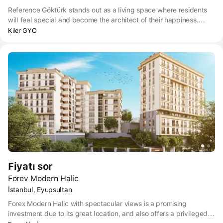
Reference Göktürk stands out as a living space where residents
will feel special and become the architect of their happiness.
Because every detail in the complex is carefully designed for
Kiler GYO
safety and peace of mind.
Fiyatı sor
Forev Modern Halic
İstanbul, Eyupsultan
Forex Modern Halic with spectacular views is a promising
investment due to its great location, and also offers a privileged