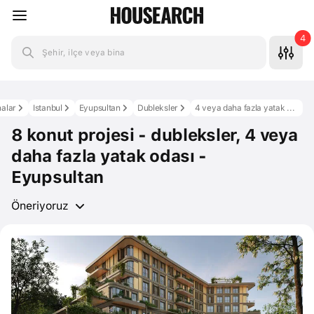
4
Şehir, ilçe veya bina
nalar
Istanbul
Eyupsultan
Dubleksler
4 veya daha fazla yatak odası
8 konut projesi - dubleksler, 4 veya
daha fazla yatak odası -
Eyupsultan
Öneriyoruz