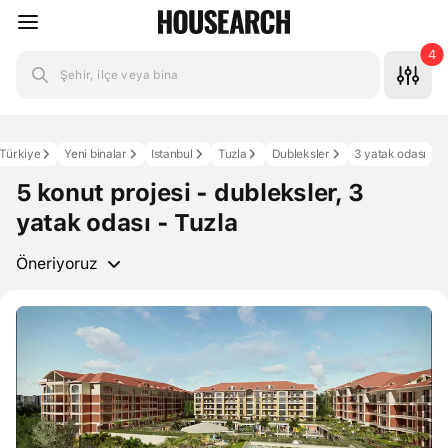
4
Şehir, ilçe veya bina
Türkiye
Yeni binalar
Istanbul
Tuzla
Dubleksler
3 yatak odası
5 konut projesi - dubleksler, 3
yatak odası - Tuzla
Öneriyoruz