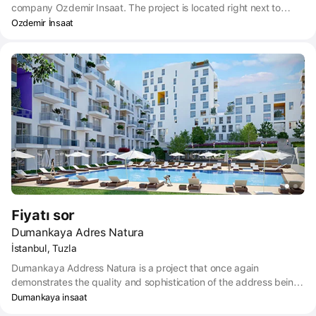
company Ozdemir Insaat. The project is located right next to
Tuzla Marina with nice sea view. While the project located on
Ozdemir İnsaat
9000 m² land area, the project consists of 3 blocks with 5 floors.
There are 184 units in the project overall. Located highly centrally
in the Asian side of Istanbul, the project take high attention of the
purchasers with investment purposes.
Fiyatı sor
Dumankaya Adres Natura
İstanbul, Tuzla
Dumankaya Address Natura is a project that once again
demonstrates the quality and sophistication of the address being
built in Tuzla in the Secret Garden area. Comfort integrated with
Dumankaya insaat
nature raises the quality of life to a whole new level. Dumankaya