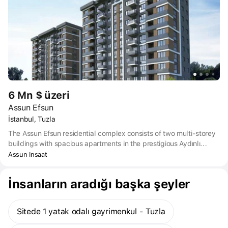
developed infrastructure: near a school, supermarkets, a medical
center, restaurants, cafes, a public transport stop.
6 Mn $ üzeri
Assun Efsun
İstanbul, Tuzla
The Assun Efsun residential complex consists of two multi-storey
buildings with spacious apartments in the prestigious Aydınlı
neighborhood. The project features modern architecture,
Assun Insaat
extensive green spaces, and well-developed infrastructure.
Residents of the complex have access to covered parking, 24/7
İnsanların aradığı başka şeyler
security, a children's playground, and a fitness center. The project
offers excellent transport links, catering both to car owners and
those who rely on public transportation.
Sitede 1 yatak odalı gayrimenkul - Tuzla