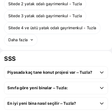
Sitede 2 yatak odalı gayrimenkul - Tuzla
Sitede 3 yatak odalı gayrimenkul - Tuzla
Sitede 4 ve üstü yatak odalı gayrimenkul - Tuzla
Daha fazla
SSS
Piyasada kaç tane konut projesi var – Tuzla?
Tuzla:
Sınıfa göre yeni binalar – Tuzla:
4 yapım aşamasındaki konut projesi
13 tamamlanmış konut projesi
Elit yeni binalar
15
En iyi yeni bina nasıl seçilir – Tuzla?
Elit stüdyo dairelerin fiyatı
1 Mn $ ile 3 Mn $ 
2 odalı stüdyo dairelerin 
6 Mn $ ile 6 Mn $ 
arası