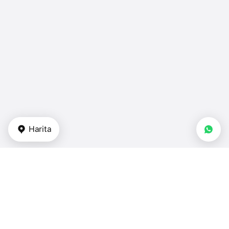
Harita
Gayrimenkul tipi
stüdyo daireler - Türkiye
dubleksler - Türkiye
ikiz villalar - Türkiye