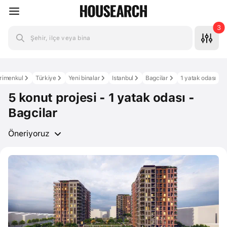
3
Şehir, ilçe veya bina
rimenkul
Türkiye
Yeni binalar
Istanbul
Bagcilar
1 yatak odası
5 konut projesi - 1 yatak odası -
Bagcilar
Öneriyoruz