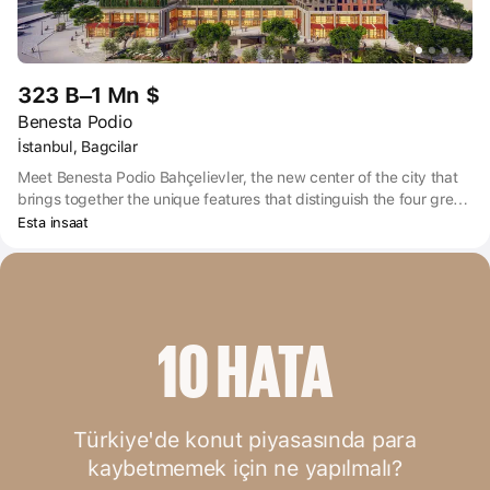
323 B–1 Mn $
Benesta Podio
İstanbul, Bagcilar
Meet Benesta Podio Bahçelievler, the new center of the city that
brings together the unique features that distinguish the four great
cities of the world.
Esta insaat
10 HATA
Türkiye'de konut piyasasında para
kaybetmemek için ne yapılmalı?