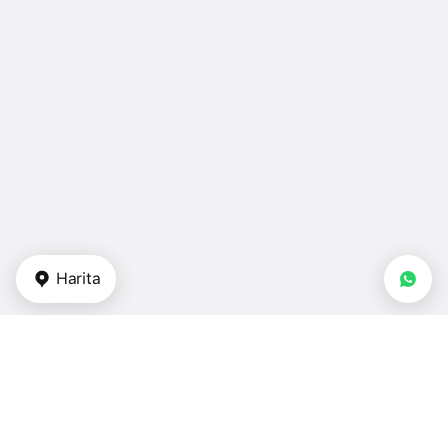
Harita
Gayrimenkul tipi
stüdyo daireler - Türkiye
dubleksler - Türkiye