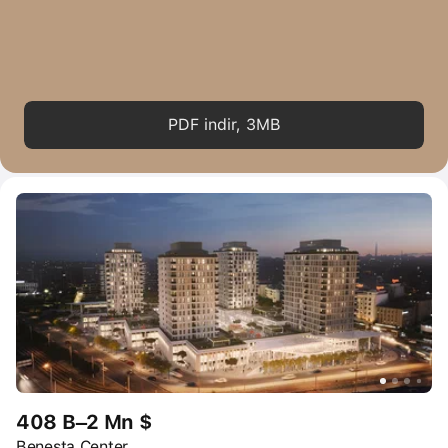
PDF indir, 3MB
408 B–2 Mn $
Benesta Center