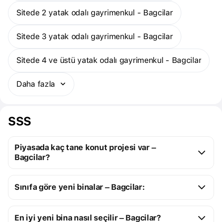
Sitede 2 yatak odalı gayrimenkul - Bagcilar
Sitede 3 yatak odalı gayrimenkul - Bagcilar
Sitede 4 ve üstü yatak odalı gayrimenkul - Bagcilar
Daha fazla
SSS
Piyasada kaç tane konut projesi var –
Bagcilar?
Bagcilar:
Sınıfa göre yeni binalar – Bagcilar:
1 yapım aşamasındaki konut projesi
5 tamamlanmış konut projesi
Elit yeni binalar
6
En iyi yeni bina nasıl seçilir – Bagcilar?
Elit stüdyo dairelerin 
323 B $ ile 2 Mn $ 