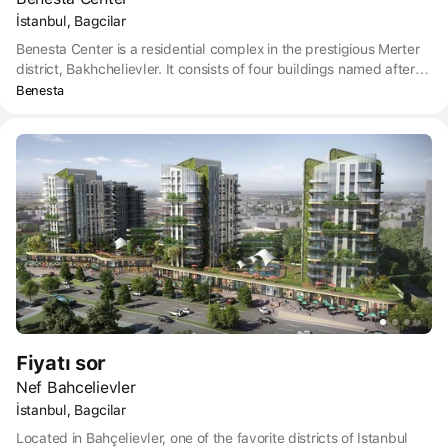
İstanbul, Bagcilar
Benesta Center is a residential complex in the prestigious Merter
district, Bakhchelievler. It consists of four buildings named after
world capitals: London, Milan, Paris and Tokyo. The complex is
Benesta
conveniently located near important transport hubs, offers
comfortable apartment layouts and spacious landscaped areas.
The safety of residents is also a priority – the project complies
with earthquake resistance standards. The world's leading
architects worked on the project, which ensured its recognition
not only in Turkey, but also in Europe.
Fiyatı sor
Nef Bahcelievler
İstanbul, Bagcilar
Located in Bahçelievler, one of the favorite districts of Istanbul