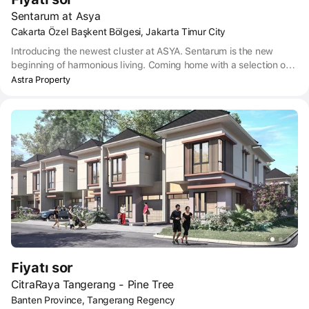
Sentarum at Asya
Cakarta Özel Başkent Bölgesi, Jakarta Timur City
Introducing the newest cluster at ASYA. Sentarum is the new
beginning of harmonious living. Coming home with a selection of 2
or 3 floor houses. Sentarum offers the simple, minimalist, and
Astra Property
luxury concept of residence. Where comfort is priority living for all
family right here.
Fiyatı sor
CitraRaya Tangerang - Pine Tree
Banten Province, Tangerang Regency