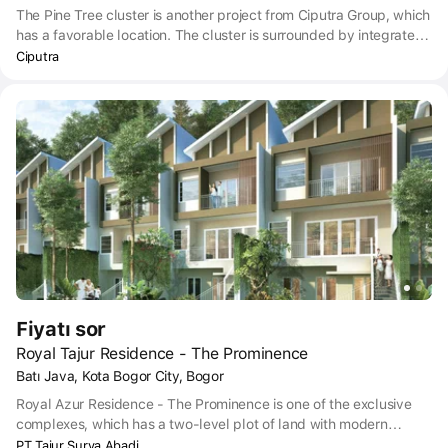
The Pine Tree cluster is another project from Ciputra Group, which
has a favorable location. The cluster is surrounded by integrated
developments such as office parks, Ciputra Hospital, schools,
Ciputra
universities and family recreational facilities.
Fiyatı sor
Royal Tajur Residence - The Prominence
Batı Java, Kota Bogor City, Bogor
Royal Azur Residence - The Prominence is one of the exclusive
complexes, which has a two-level plot of land with modern
design and beautiful views of nature and the river. With a two-
PT Tajur Surya Abadi