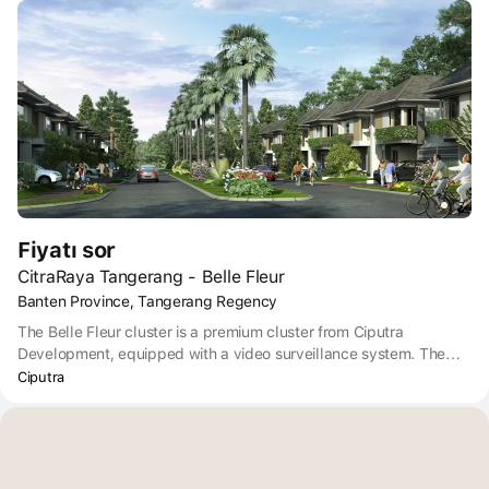
Fiyatı sor
CitraRaya Tangerang - Belle Fleur
Banten Province, Tangerang Regency
The Belle Fleur cluster is a premium cluster from Ciputra
Development, equipped with a video surveillance system. The
cluster was built using underground cable networks and closed
Ciputra
drainage channels.