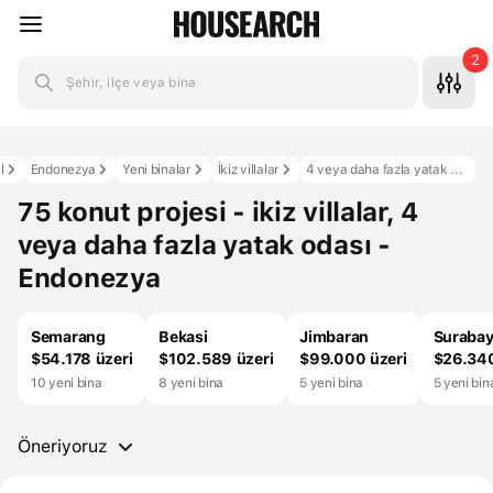
2
Şehir, ilçe veya bina
l
Endonezya
Yeni binalar
İkiz villalar
4 veya daha fazla yatak odası
75 konut projesi - ikiz villalar, 4
veya daha fazla yatak odası -
Endonezya
Semarang
Bekasi
Jimbaran
Suraba
$54.178 üzeri
$102.589 üzeri
$99.000 üzeri
$26.340
10 yeni bina
8 yeni bina
5 yeni bina
5 yeni bin
Öneriyoruz