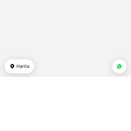
Harita
Gayrimenkul tipi
stüdyo daireler - Endonezya
dubleksler - Endonezya
ikiz villalar - Endonezya
villalar - Endonezya