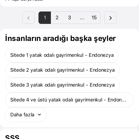
level plot outline design and a double facade on each block
depicting houses with different separate levels and creating an
1
2
3
...
15
attractive and dynamic space. There are also additional
amenities, such as a beautifully designed garden as a common
recreation area for the residents of Klister, whose purpose is to
provide comfort and a luxurious lifestyle to its residents.
İnsanların aradığı başka şeyler
Sitede 1 yatak odalı gayrimenkul - Endonezya
Sitede 2 yatak odalı gayrimenkul - Endonezya
Sitede 3 yatak odalı gayrimenkul - Endonezya
Sitede 4 ve üstü yatak odalı gayrimenkul - Endonezya
Daha fazla
SSS