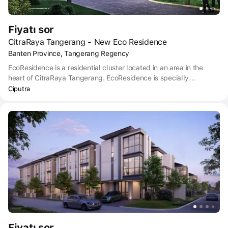
Fiyatı sor
CitraRaya Tangerang - New Eco Residence
Banten Province, Tangerang Regency
EcoResidence is a residential cluster located in an area in the
heart of CitraRaya Tangerang. EcoResidence is specially
designed as a modern cluster of luxury homes with an eco-
Ciputra
friendly concept.
Fiyatı sor