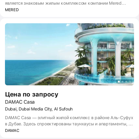
является знаковым жилым комплексом компании Mered
Group. Он предлагает роскошные апартаменты с
MERED
современным дизайном и передовыми удобствами. Этот
многофункциональный жилой комплекс предназначен для
профессионалов, желающих вести динамичный образ жизни,
дополненный современными удобствами и потрясающими
видами, в самом сердце технологического района Дубая.
Цена по запросу
DAMAC Casa
Dubai, Dubai Media City, Al Sufouh
DAMAC Casa — элитный жилой комплекс в районе Аль-Суфух
в Дубае. Здесь спроектированы таунхаусы и апартаменты, из
многих окон откроются виды на залив и знаменитый остров
DAMAC
Палм-Джумейра. Есть планировки с бассейном, террасой.