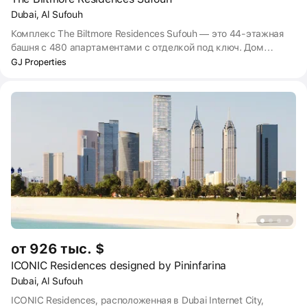
Dubai, Al Sufouh
Комплекс The Biltmore Residences Sufouh — это 44-этажная
башня с 480 апартаментами с отделкой под ключ. Дом
расположен в центральном районе Дубая — Al Sufouh. Срок
GJ Properties
сдачи проекта — I квартал 2025 года. Преимущества жизни
здесь — близость к заливу и транспортная доступность.
от 926 тыс. $
ICONIC Residences designed by Pininfarina
Dubai, Al Sufouh
ICONIC Residences, расположенная в Dubai Internet City,