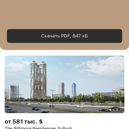
Скачать PDF, 847 кБ
от 581 тыс. $
The Biltmore Residences Sufouh