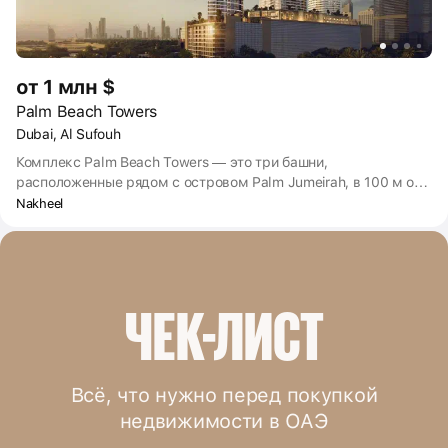
от 1 млн $
Palm Beach Towers
Dubai, Al Sufouh
Комплекс Palm Beach Towers — это три башни,
расположенные рядом с островом Palm Jumeirah, в 100 м от
моря. Преимущество жизни здесь — возможность отдыхать и
Nakheel
работать рядом с домом. На верхних этажах расположены
обзорная площадка, бассейн и зона отдыха. Отсюда
открываются панорамные виды на весь город.
ЧЕК-ЛИСТ
Всё, что нужно перед покупкой
недвижимости в ОАЭ