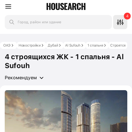
4
Город, район или здание
ОАЭ
Новостройки
Дубай
Al Sufouh
1 спальня
Строятся
4 строящихся ЖК - 1 спальня - Al
Sufouh
Рекомендуем