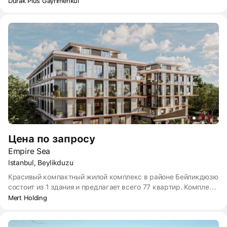
больших пристаней для яхт в Стамбуле, там же расположены
Durak Plus Gayrimenkul
рестораны и кафе, пляж, и конечно побережье Мраморного
моря. В непосредственной близости будут располагаться 2
международные школы, торговые центры, международный
госпиталь, конный клуб, а также бизнес-центр.
Цена по запросу
Empire Sea
Istanbul, Beylikduzu
Красивый компактный жилой комплекс в районе Бейликдюзю
состоит из 1 здания и предлагает всего 77 квартир. Комплекс
удобно расположен всего в 15 минутах пешком от моря и
Mert Holding
большого городского парка.