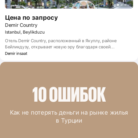
Цена по запросу
Demir Country
Istanbul, Beylikduzu
Отель Demir Country, расположенный в Якуплу, районе
Бейликдузу, открывает новую эру благодаря своей
уникальной архитектуре, открытому торговому центру,
Demir insaat
удобствам с курортной концепцией и улицам с концепциями
Невизаде, Галата и Пера.
10 ОШИБОК
Как не потерять деньги на рынке жилья
в Турции