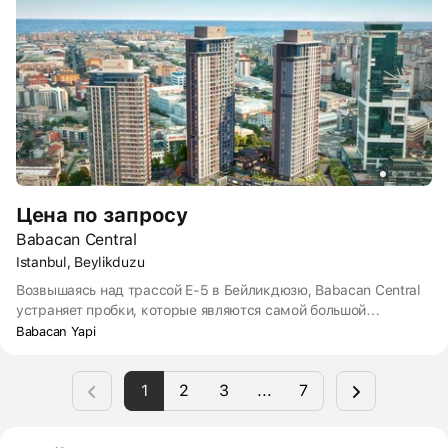
Цена по запросу
Babacan Central
Istanbul, Beylikduzu
Возвышаясь над трассой E-5 в Бейликдюзю, Babacan Central
устраняет пробки, которые являются самой большой
проблемой Стамбула, благодаря удобным транспортным
Babacan Yapi
возможностям, которые он предлагает, и проектирует жилое
пространство в центре города, вдали от городского хаоса.
1
2
3
...
7
Вдохновленный городской жизнью, проект объединяет суету
городской жизни с комфортом и удобством, а также
предлагает роскошное и стильное жилое пространство.