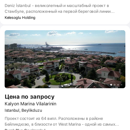
Deniz İstanbul - великолепный и масштабный проект в
Стамбуле, расположенный на первой береговой линии
протяженностью 1.5 км. 5000 квартир и 330 вилл на
Kelesoglu Holding
огромном участке земли с видом на море. Целый квартал
будет построен в 4 этапа. Всего 60 зданий. В комплексе
спроектирована своя школа, детский сад, мечеть, бассейн,
спортзал, торгового центр, госпиталь, отель, кафе и
рестораны. Территория озеленения займет 80% всей
площади мини-города.
Цена по запросу
Kalyon Marina Vilalarinin
Istanbul, Beylikduzu
Проект состоит из 64 вилл. Расположены в районе
Бейликдюзю, в близости от West Marina - одной из самых