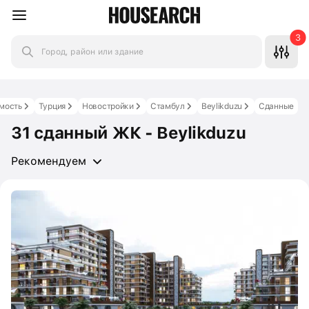
3
Город, район или здание
мость
Турция
Новостройки
Стамбул
Beylikduzu
Сданные
31 сданный ЖК - Beylikduzu
Рекомендуем