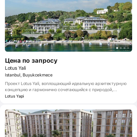
рабочими зонами и зоной кофе-лаунжа.
Цена по запросу
Lotus Yali
Istanbul, Buyukcekmece
Проект Lotus Yali, воплощающий идеальную архитектурную
концепцию и гармонично сочетающийся с природой,
переосмысливает городскую жизнь, отражая современные
Lotus Yapi
тенденции дизайна. Созданный с присущими Lotus
надежностью и качеством, он обещает сказочную жизнь в
резиденциях на берегу моря.