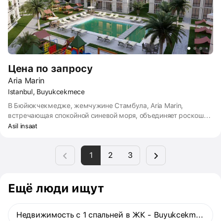
Цена по запросу
Aria Marin
Istanbul, Buyukcekmece
В Бюйюкчекмедже, жемчужине Стамбула, Aria Marin,
встречающая спокойной синевой моря, объединяет роскошь и
комфорт. Привлекая внимание своей современной
Asil insaat
архитектурой и уникальным расположением, Aria Marin
предлагает жилое пространство, соответствующее высоким
1
2
3
стандартам жизни.
Ещё люди ищут
Недвижимость с 1 спальней в ЖК - Buyukcekmece