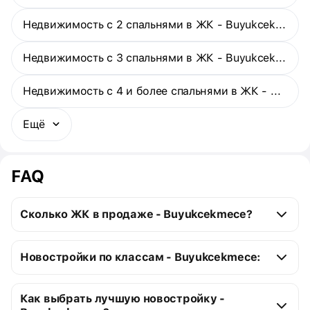
Недвижимость с 2 спальнями в ЖК - Buyukcekmece
Недвижимость с 3 спальнями в ЖК - Buyukcekmece
Недвижимость с 4 и более спальнями в ЖК - Buyukcekmece
Ещё
FAQ
Сколько ЖК в продаже - Buyukcekmece?
Buyukcekmece:
Новостройки по классам - Buyukcekmece:
25 сданных ЖК
Доступна рассрочка с первоначальным 
Элитные новостройки
23
Как выбрать лучшую новостройку -
платежом от 50 %
Новостройки комфорт 
1