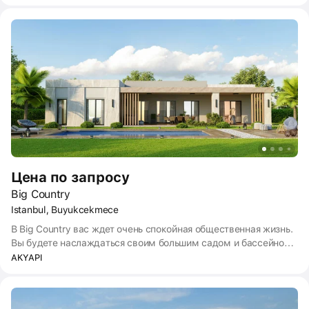
Цена по запросу
Big Country
Istanbul, Buyukcekmece
В Big Country вас ждет очень спокойная общественная жизнь.
Вы будете наслаждаться своим большим садом и бассейном,
постоянно наслаждаясь видом на море и озеро. С другой
AKYAPI
стороны, в Big Country Club вы сможете воспользоваться
теннисными кортами, баскетбольной площадкой, футбольным
полем, крытым бассейном, детскими игровыми площадками,