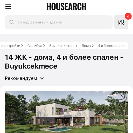
4
Город, район или здание
Новостройки
Стамбул
Buyukcekmece
Дома
4 и более спален
14 ЖК - дома, 4 и более спален -
Buyukcekmece
Рекомендуем