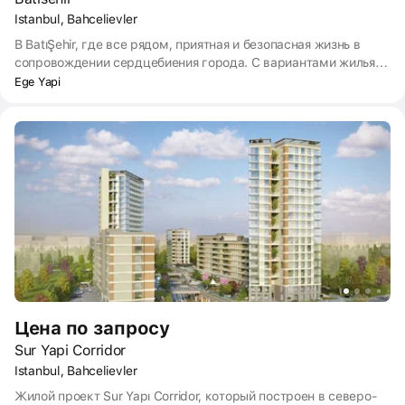
Istanbul, Bahcelievler
В BatıŞehir, где все рядом, приятная и безопасная жизнь в
сопровождении сердцебиения города. С вариантами жилья
от 1 + 0 до 5 + 1, офисами A +, коммерческими объектами,
Ege Yapi
торговой улицей, элитными отелями и квалифицированными
школами, все, что можно ожидать от жизни, находится в
одном месте.
Цена по запросу
Sur Yapi Corridor
Istanbul, Bahcelievler
Жилой проект Sur Yapı Corridor, который построен в северо-