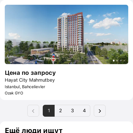
найти всё необходимое. Она включает квартиры с одной,
двумя и тремя спальнями, а также 12 коммерческих
объектов. Всё продумано для удобства и современной жизни.
Цена по запросу
Hayat City Mahmutbey
Istanbul, Bahcelievler
Ozak GYO
1
2
3
4
Ещё люди ищут