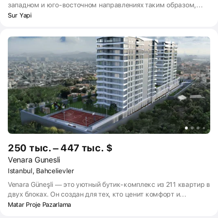
западном и юго-восточном направлениях таким образом,
чтобы тени от его зданий падали друг на друга с
Sur Yapi
минимальной скоростью, создает отличный пример
городской трансформации на участке земли, где он
расположен в архитектурном отношении.
250 тыс. – 447 тыс. $
Venara Gunesli
Istanbul, Bahcelievler
Venara Güneşli — это уютный бутик-комплекс из 211 квартир в
двух блоках. Он создан для тех, кто ценит комфорт и
безопасность. Здесь круглосуточно охраняют территорию. В
Matar Proje Pazarlama
комплексе есть торговая зона площадью 4000 м², где можно