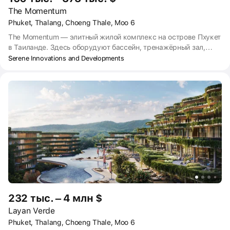
The Momentum
Phuket, Thalang, Choeng Thale, Moo 6
The Momentum — элитный жилой комплекс на острове Пхукет
в Таиланде. Здесь оборудуют бассейн, тренажёрный зал,
спа-центр. Покупатели могут приобрести виллы с
Serene Innovations and Developments
собственным бассейном. Также в The Momentum можно
купить апартаменты с панорамными окнами и балконами.
Сдать ЖК планируется в III квартале 2027 года. Цены в The
Momentum наиболее выгодные на этапе строительства.
232 тыс. – 4 млн $
Layan Verde
Phuket, Thalang, Choeng Thale, Moo 6