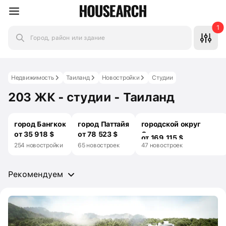
1
Город, район или здание
Недвижимость
Таиланд
Новостройки
Студии
203 ЖК - студии - Таиланд
город Бангкок
город Паттайя
городской округ
от 35 918 $
от 78 523 $
Самуи
от 169 115 $
254 новостройки
65 новостроек
47 новостроек
Рекомендуем