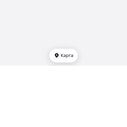
Карта
Тип недвижимости
апартаменты - Таиланд
дуплексы - Таиланд
таунхаусы - Таиланд
виллы - Таиланд
дома - Таиланд