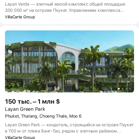
Layan Verde — элитный жилой комплекс общей площадью
200 000 м² на острове Пхукет. Управлением комплекса
занимается гостиничный бренд Dusit. Проект включает
VillaCarte Group
обширную инфраструктуру: подземную парковку, торговый
центр, более 20 ресторанов и кафе, ландшафтный парк с
бассейнами и системой водопадов. Сдача проекта
планируется на IV квартал 2027 — II квартал 2028 года.
150 тыс. – 1 млн $
Layan Green Park
Phuket, Thalang, Choeng Thale, Moo 6
Layan Green Park — кондотель, строящийся на острове Пхукет
в 700 м от пляжа Банг-Тао, рядом с элитным районом
Лагуна. В проекте предусмотрены апартаменты комфорт- и
VillaCarte Group