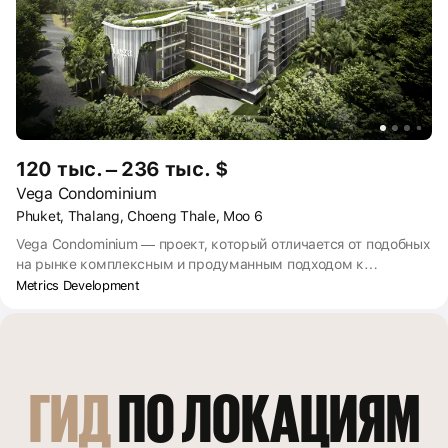
120 тыс. – 236 тыс. $
Vega Condominium
Phuket, Thalang, Choeng Thale, Moo 6
Vega Condominium — проект, который отличается от подобных
на рынке комплексным и продуманным подходом к
планированию жизни его будущих собственников. В
Metrics Development
комплексе представлены апартаменты с современным
дизайном и эргономичными планировками. Проект
располагается рядом с элитным курортом Лагуна. Недалеко
от комплекса находятся поля для гольфа и аквапарк. До
международного аэропорта 30 минут на авто, до пляжей
ГИД
 ПО ЛОКАЦИЯМ
Банг Тао и Сурин — 10 минут.