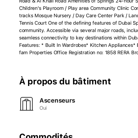
Road & Al Khail Road Amenities of Springs 24-hour S
Children's Playroom / Play area Community Clinic C
tracks Mosque Nursery / Day Care Center Park / La
Tennis Court One of the defining features of Dubai Spr
community. Accessible via several major roads, incl
seamless connectivity to key destinations within Du
Features: * Built In Wardrobes* Kitchen Appliances*
fam Properties Office Registration no: 1858 RERA B
À propos du bâtiment
Ascenseurs
Oui
Commodités