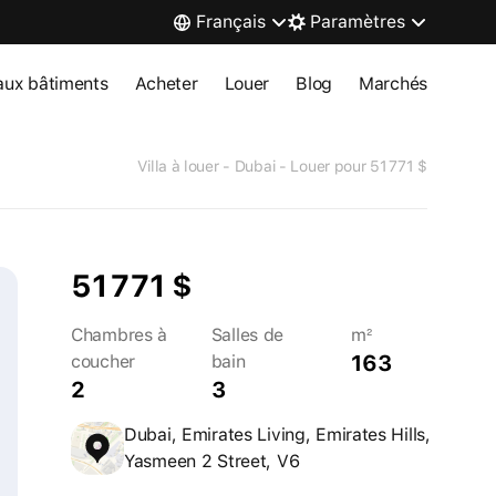
Français
Paramètres
ux bâtiments
Acheter
Louer
Blog
Marchés
Villa à louer - Dubai - Louer pour 51 771 $
51 771 $
Chambres à
Salles de
m²
163
coucher
bain
2
3
Dubai, Emirates Living, Emirates Hills,
Yasmeen 2 Street, V6