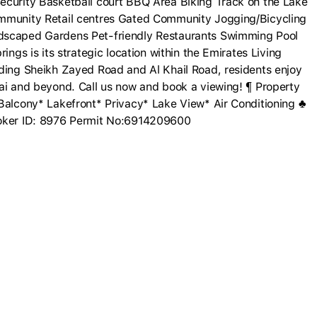
ecurity Basketball court BBQ Area Biking Track on the Lake
ommunity Retail centres Gated Community Jogging/Bicycling
ndscaped Gardens Pet-friendly Restaurants Swimming Pool
ings is its strategic location within the Emirates Living
uding Sheikh Zayed Road and Al Khail Road, residents enjoy
bai and beyond. Call us now and book a viewing! ¶ Property
 Balcony* Lakefront* Privacy* Lake View* Air Conditioning ♣
roker ID: 8976 Permit No:6914209600