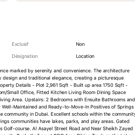
Exclusif
Non
Désignation
location
ience marked by serenity and convenience. The architecture
design and traditional elegance, creating a picturesque
roperty Details - Plot 2,961 Sqft - Built up area 1750 Sqft -
om/Small Office, Fitted Kitchen Living Room Dining Space
 Living Area. Upstairs: 2 Bedrooms with Ensuite Bathrooms and
y Well-Maintained and Ready-to-Move-In Positives of Springs
e community in Dubai. Excellent schools within the communit
rings communities have lakes, parks, and play areas. Gated
lls Golf-course. Al Asayel Street Road and Near Sheikh Zayed