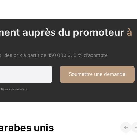
ment auprès du promoteur
à
, des prix à partir de 150 000 $, 5 % d’acompte
Soumettre une demande
P176) m’envoie du contenu
arabes unis