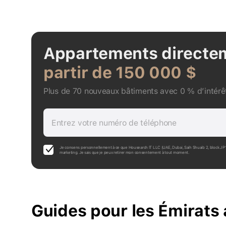
Appartements directe
partir de 150 000 $
Plus de 70 nouveaux bâtiments avec 0 % d’intérêt
Entrez votre numéro de téléphone
Je consens personnellement à ce que Housearch IT LLC (UAE, Dubai, Saih Shuaib 2, block J 
marketing. Je sais que je peux retirer mon consentement à tout moment.
Guides pour les Émirats 