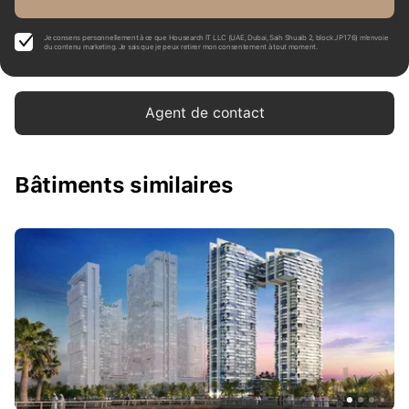
Je consens personnellement à ce que Housearch IT LLC (UAE, Dubai, Saih Shuaib 2, block J P176) m’envoie
du contenu marketing. Je sais que je peux retirer mon consentement à tout moment.
Agent de contact
Bâtiments similaires