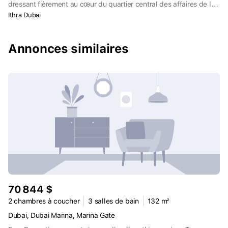
dressant fièrement au cœur du quartier central des affaires de la
ville, ce développement prestigieux est l'adresse ultime pour le
Ithra Dubai
citadin moderne. Le complexe offre une expérience résidentielle
haut de gamme unique qui intègre de manière transparente les
meilleurs éléments de travail, de vie et de loisirs.
Annonces similaires
70 844 $
2 chambres à coucher
3 salles de bain
132 m²
Dubai, Dubai Marina, Marina Gate