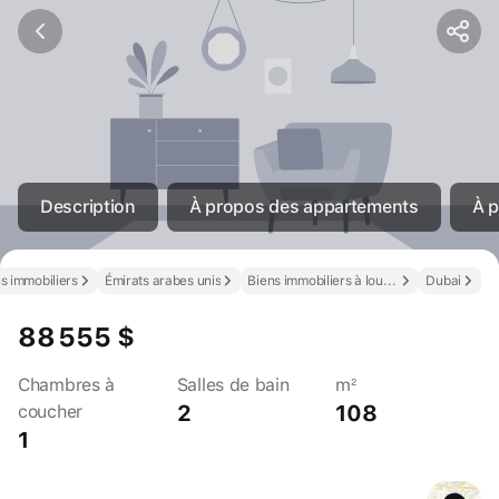
Description
À propos des appartements
À p
s immobiliers
Émirats arabes unis
Biens immobiliers à louer aux Émirats arabes unis
Dubai
88 555 $
Chambres à
Salles de bain
m²
2
108
coucher
1