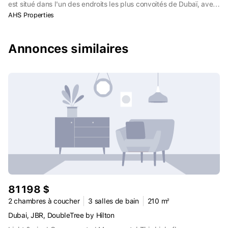
est situé dans l'un des endroits les plus convoités de Dubaï, avec
un accès facile aux innombrables lieux de divertissement
AHS Properties
populaires de la ville, aux restaurants, aux stations balnéaires les
plus cotées et aux sites célèbres, juste à côté de Crescent Road
et de Palm Jumeirah Road.
Annonces similaires
81 198 $
2 chambres à coucher
3 salles de bain
210 m²
Dubai, JBR, DoubleTree by Hilton