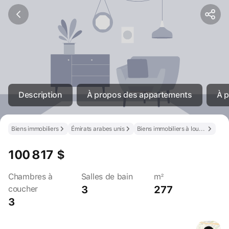
Description
À propos des appartements
À p
Biens immobiliers
Émirats arabes unis
Biens immobiliers à louer aux Émirats arabes unis
100 817 $
Chambres à
Salles de bain
m²
3
277
coucher
3