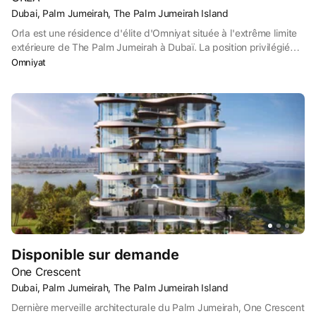
Dubai, Palm Jumeirah, The Palm Jumeirah Island
Orla est une résidence d'élite d'Omniyat située à l'extrême limite
extérieure de The Palm Jumeirah à Dubaï. La position privilégiée
d'Orla permet de bénéficier d'une vue à 270 degrés. Les vues
Omniyat
comprennent l'éblouissante ligne d'horizon de Dubaï et des
panoramas époustouflants sur les eaux turquoises du golfe
Persique. Les paysages marins s'étendent sans interruption
jusqu'à l'horizon, grâce à la position privilégiée de l'Orla au
sommet du Palm Jumeirah. Vous aurez peut-être l'impression
d'être au bout du monde à l'Orla, mais vous êtes en fait à 20
minutes de route de la marina et du centre commercial de Dubaï.
L'Orla se trouve également à 40 minutes de route de l'aéroport
international de Dubaï.
Disponible sur demande
One Crescent
Dubai, Palm Jumeirah, The Palm Jumeirah Island
Dernière merveille architecturale du Palm Jumeirah, One Crescent