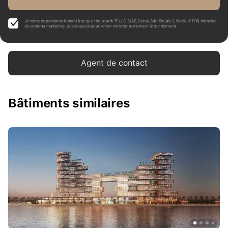
Je consens personnellement à ce que Housearch IT LLC (UAE, Dubai, Saih Shuaib 2, block J P176) m’envoie
du contenu marketing. Je sais que je peux retirer mon consentement à tout moment.
Agent de contact
Bâtiments similaires