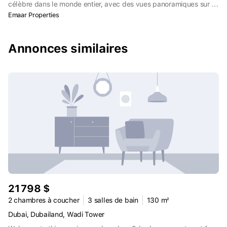
célèbre dans le monde entier, avec des vues panoramiques sur la
ligne d'horizon du centre-ville. Island Park, Creek Beach, une
Emaar Properties
promenade au bord de l'eau et un club nautique avec 81 postes
d'amarrage se trouvent tous à proximité.
Annonces similaires
21 798 $
2 chambres à coucher
3 salles de bain
130 m²
Dubai, Dubailand, Wadi Tower