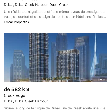
Dubai, Dubai Creek Harbour, Dubai Creek
Une résidence inégalée qui offre le même niveau de prestige, de
vues, de confort et de design de pointe qu'un hôtel cinq étoiles
de renommée mondiale. Bienvenue aux Palace Residences North.
Emaar Properties
Choisissez votre logement dans une maison de marque en bord
de mer, située à côté de l'hôtel Palace, et imprégnez votre mode
de vie d'un accès direct à un ensemble de commodités 5 étoiles.
Qu'il s'agisse d'un usage personnel ou d'un investissement, les
Palace Residences - North offrent une combinaison équilibrée
entre un style de vie luxueux et un excellent rapport qualité-prix.
de 582 k $
Creek Edge
Dubai, Dubai Creek Harbour
Située le long de la crique de Dubaï, l'île de Creek abrite une vue