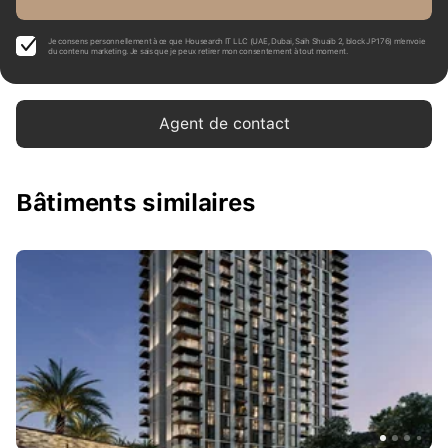
Je consens personnellement à ce que Housearch IT LLC (UAE, Dubai, Saih Shuaib 2, block J P176) m’envoie
du contenu marketing. Je sais que je peux retirer mon consentement à tout moment.
Agent de contact
Bâtiments similaires