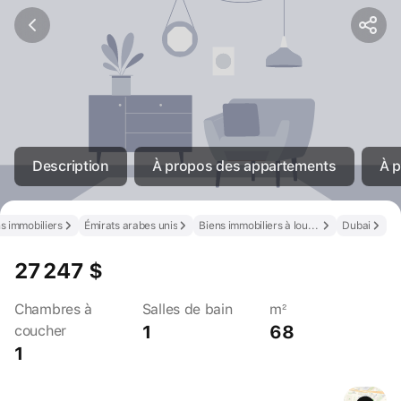
Description
À propos des appartements
À p
s immobiliers
Émirats arabes unis
Biens immobiliers à louer aux Émirats arabes unis
Dubai
27 247 $
Chambres à
Salles de bain
m²
1
68
coucher
1