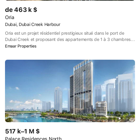
de 463 k $
Oria
Dubai, Dubai Creek Harbour
Oria est un projet résidentiel prestigieux situé dans le port de
Dubai Creek et proposant des appartements de 1 à 3 chambres à
coucher. Le complexe résidentiel offre un style de vie luxueux
Emaar Properties
avec des équipements de pointe, notamment des salles de sport,
des piscines et des espaces de loisirs, conçus pour ceux qui
cherchent à combiner vie moderne et élégance au bord de l'eau.
517 k–1 M $
Palace Residences North