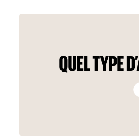
tranquillité, tandis que les commerces et les commodités
accessibles à pied permettent d'accéder facilement à la vie
urbaine.
QUEL TYPE 