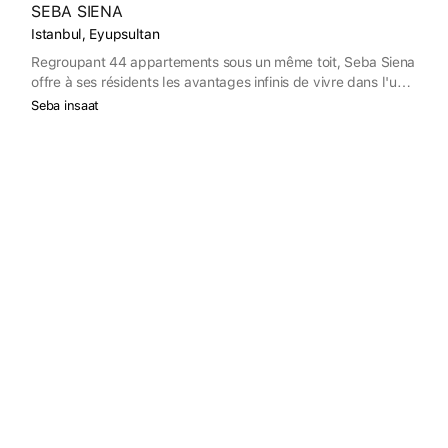
SEBA SIENA
Istanbul, Eyupsultan
Regroupant 44 appartements sous un même toit, Seba Siena
offre à ses résidents les avantages infinis de vivre dans l'un
des appartements de deux bâtiments tranquilles.
Seba insaat
Ça vous plaît ?
Demande d'information