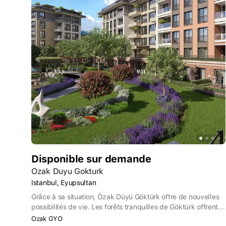
Disponible sur demande
Ozak Duyu Gokturk
Istanbul, Eyupsultan
Grâce à sa situation, Özak Düyü Göktürk offre de nouvelles
possibilités de vie. Les forêts tranquilles de Göktürk offrent
un style de vie unique à ceux qui recherchent la paix et la
Ozak GYO