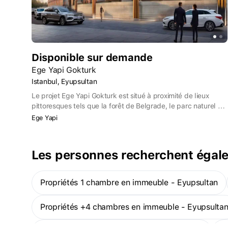
Disponible sur demande
Ege Yapi Gokturk
Istanbul, Eyupsultan
Le projet Ege Yapi Gokturk est situé à proximité de lieux
pittoresques tels que la forêt de Belgrade, le parc naturel du
lac Gokturk et la forêt urbaine de Kemerburgaz. Le complexe
Ege Yapi
compte 225 appartements de 1 à 3 chambres à coucher, qui
vous permettront de vivre en harmonie avec la nature et le
confort urbain.
Les personnes recherchent égal
Propriétés 1 chambre en immeuble - Eyupsultan
Propriétés +4 chambres en immeuble - Eyupsulta