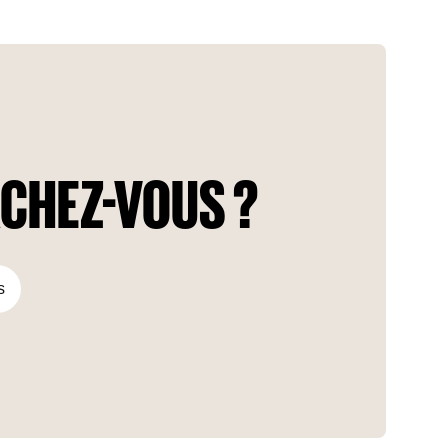
l'un des quartiers les plus prestigieux et les plus populaires
d'Istanbul, il permet d'accéder à une vie naturelle sans être
éloigné du centre-ville.
CHEZ-VOUS ?
s