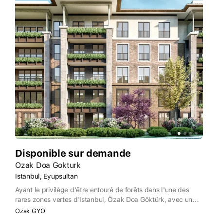
Disponible sur demande
Ozak Doa Gokturk
Istanbul, Eyupsultan
Ayant le privilège d'être entouré de forêts dans l'une des
rares zones vertes d'Istanbul, Özak Doa Göktürk, avec un
concept architectural riche de détails élégants, ainsi que des
Ozak GYO