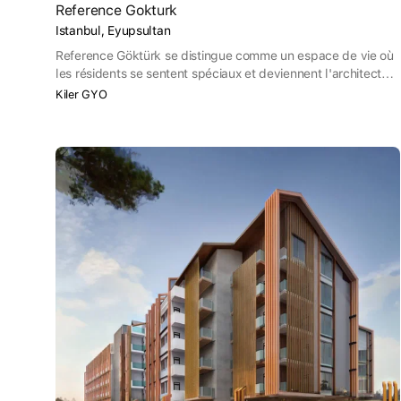
Reference Gokturk
Istanbul, Eyupsultan
Reference Göktürk se distingue comme un espace de vie où
les résidents se sentent spéciaux et deviennent l'architecte
de leur bonheur. En effet, chaque détail du complexe est
Kiler GYO
soigneusement conçu pour assurer la sécurité et la
tranquillité d'esprit.