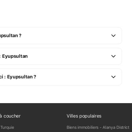
Eyupsultan : appartements 1 pièce
Plus
upsultan ?
: Eyupsultan
i : Eyupsultan ?
k $ à 4 M $
de 288 k $ à 898 k $
de 55 m² à 106 m².
élection gratuite de nouveaux immeubles qui 
k $ à 1 M $
de 370 k $ à 1 M $
 biens immobiliers, quelque chose comme 
de 66 m² à 253 m².
de 650 k $ à 2 M $
à coucher
Villes populaires
nfrastructures et des transports des noueaux 
de 71 m² à 388 m².
 Turquie
Biens immobiliers - Alanya District