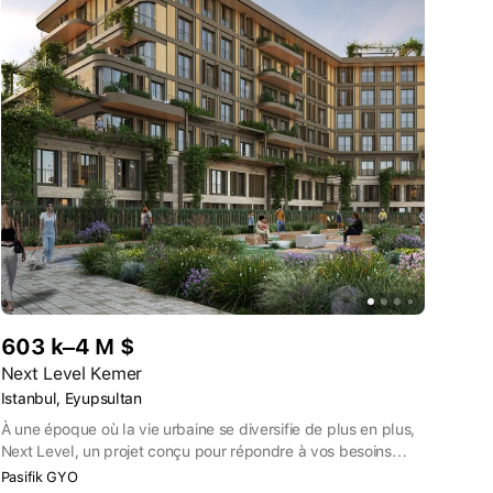
603 k–4 M $
Next Level Kemer
Istanbul, Eyupsultan
À une époque où la vie urbaine se diversifie de plus en plus,
Next Level, un projet conçu pour répondre à vos besoins
changeants, offre un environnement unique. Situé à Göktürk,
Pasifik GYO