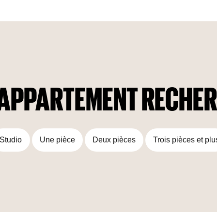
espaces spacieux et confortables avec de hauts plafonds,
offre à ses résidents plus qu'une simple maison.
D’APPARTEMENT RECHER
Studio
Une pièce
Deux pièces
Trois pièces et plu