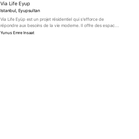
Via Life Eyup
Istanbul, Eyupsultan
Via Life Eyüp est un projet résidentiel qui s'efforce de
répondre aux besoins de la vie moderne. Il offre des espaces
innovants et confortables. L'objectif du promoteur est de
Yunus Emre Insaat
créer un environnement paisible pour les personnes de tous
âges. Le projet comprend des espaces verts luxuriants, des
équipements sociaux et une architecture esthétique.