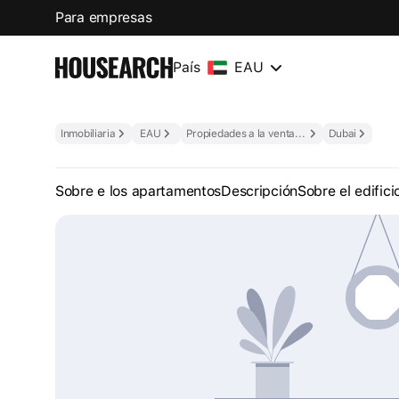
Para empresas
País
EAU
Inmobiliaria
EAU
Propiedades a la venta en los EAU
Dubai
Sobre e los apartamentos
Descripción
Sobre el edifici