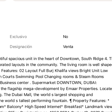
Exclusivo
No
Designación
venta
tiful spacious unit in the heart of Downtown, South Ridge 4. 
orated layouts in the community. The living room is well shap
t Features: 02 Layout Full Burj Khalifa views Bright Unit Low
uash Courts Swimming Pool Changing rooms & Steam Rooms
ea Business center . Supermarket DOWNTOWN, DUBAI:
 the flagship mega-development by Emaar Properties. Locat
ding. The Dubai Mall, the world s largest shopping and
e world s tallest performing fountain. ¶ Property Features: *
oom* Balcony* High Speed Internet* Breakfast* Landmark vie