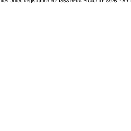
rties Office Registration no: 1858 RERA Broker ID: 8976 Permi