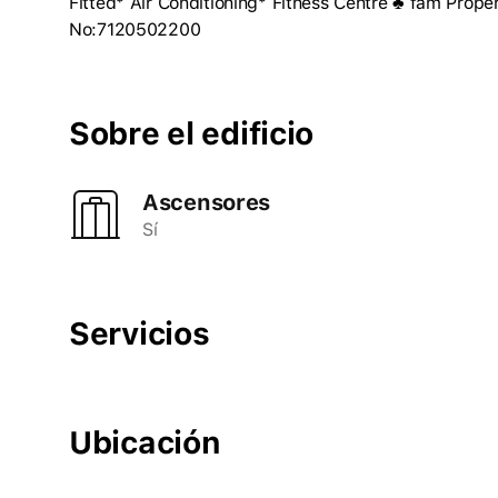
Fitted* Air Conditioning* Fitness Centre ♣ fam Prope
No:7120502200
Sobre el edificio
Ascensores
Sí
Servicios
Ubicación