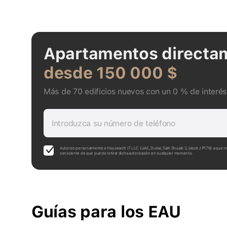
Apartamentos directam
desde 150 000 $
Más de 70 edificios nuevos con un 0 % de interés 
Introduzca su número de teléfono
Autorizo personalmente a Housearch IT LLC (UAE, Dubai, Saih Shuaib 2, block J P176) a que me 
consciente de que puedo retirar dicha autorización en cualquier momento.
Guías para los EAU