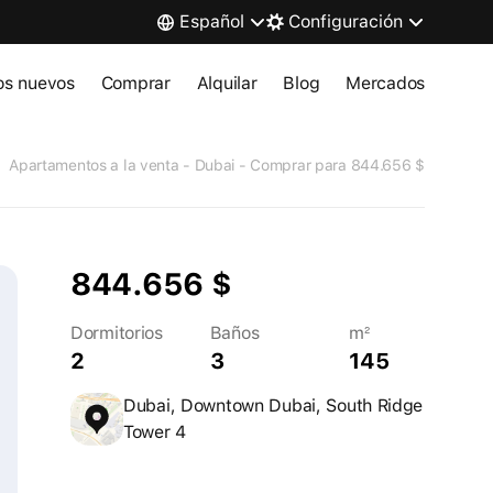
Español
Configuración
ios nuevos
Comprar
Alquilar
Blog
Mercados
Apartamentos a la venta - Dubai - Comprar para 844.656 $
844.656 $
Dormitorios
Baños
m²
2
3
145
Dubai, Downtown Dubai, South Ridge
Tower 4