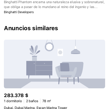
Binghatti Phantom encarna una naturaleza elusiva y sobrenatural,
que obliga a pasar de lo mundano al reino del ingenio y las
posibilidades. Partiendo de esta base, el concepto de diseño
Binghatti Developers
refleja una mentalidad inconformista que desafía las estructuras
convencionales para crear un oasis residencial que trasciende lo
mundano.
Anuncios similares
283.378 $
1 dormitorio
2 baños
78 m²
Dubai, Dubai Marina, Escan Marina Tower