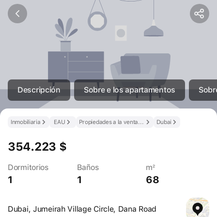
Descripción
Sobre e los apartamentos
Sobre
Inmobiliaria
EAU
Propiedades a la venta en los EAU
Dubai
354.223 $
Dormitorios
Baños
m²
1
1
68
Dubai, Jumeirah Village Circle, Dana Road