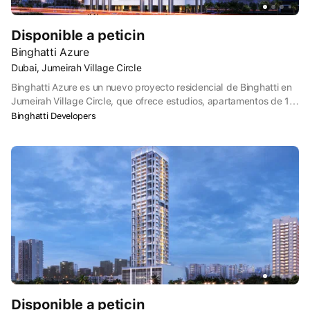
Disponible a peticin
Binghatti Azure
Dubai, Jumeirah Village Circle
Binghatti Azure es un nuevo proyecto residencial de Binghatti en
Jumeirah Village Circle, que ofrece estudios, apartamentos de 1 y
2 dormitorios, así como apartamentos de lujo Royal Suite. Este
Binghatti Developers
complejo residencial de 20 plantas ofrece unas condiciones de
vida excepcionalmente cómodas gracias a servicios como un
gimnasio, piscinas, así como cafeterías y tiendas situadas en el
edificio. El complejo dispone de aparcamiento y oficinas.
Disponible a peticin