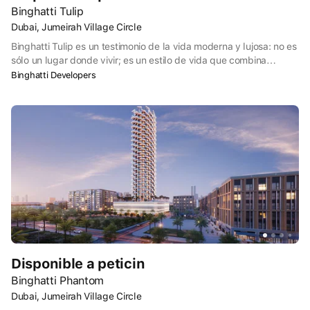
Binghatti Tulip
Dubai, Jumeirah Village Circle
Binghatti Tulip es un testimonio de la vida moderna y lujosa: no es
sólo un lugar donde vivir; es un estilo de vida que combina
sofisticación, comodidad y un vibrante ambiente social. El
Binghatti Developers
proyecto está equipado con la última tecnología y elementos de
seguridad, lo que garantiza un entorno de vida seguro y
conectado. Los interiores son una celebración del diseño
contemporáneo, con cocinas de última generación, lujosos
cuartos de baño y zonas de estar bien diseñadas. Los residentes
pueden disfrutar de una gran variedad de servicios, como
gimnasio, piscina, jardines y aparcamiento exclusivo.
Disponible a peticin
Binghatti Phantom
Dubai, Jumeirah Village Circle