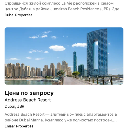
Строящийся жилой комплекс La Vie расположен в самом
центре Дубая, в районе Jumeirah Beach Residence (JBR). Здесь
сосредоточено множество ресторанов, развлекательных и
Dubai Properties
торговых центров, включая Dubai Marina Mall.
Цена по запросу
Address Beach Resort
Dubai, JBR
Address Beach Resort — элитный комплекс апартаментов в
районе Dubai Marina. Комплекс уже полностью построен,
поэтому в доме создана инфраструктура для жильцов. Также
Emaar Properties