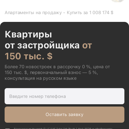
Апартаменты на продажу - Купить за 1 008 174 $
Квартиры
от застройщика
от
150 тыс. $
Более 70 новостроек в рассрочку 0 %, цена от
150 тыс. $, первоначальный взнос — 5 %,
консультация на русском языке
Введите номер телефона
Оставить заявку
Я даю согласие Housearch IT LLC (UAE, Dubai, Saih Shuaib 2, block J P176) на обработку моих