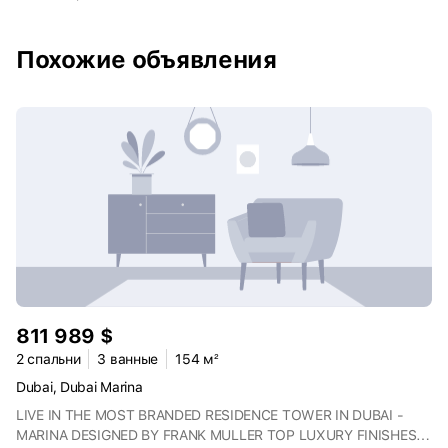
рядом — школы, детские сады, больницы и магазины. В 5–10
минутах ходьбы находится Персидский залив. Из панорамных
окон жители смогут наслаждаться городскими видами и
Похожие объявления
набережной.
811 989 $
2 спальни
3 ванные
154 м²
Dubai, Dubai Marina
LIVE IN THE MOST BRANDED RESIDENCE TOWER IN DUBAI -
MARINA DESIGNED BY FRANK MULLER TOP LUXURY FINISHES