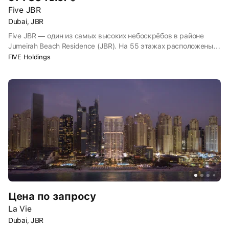
Five JBR
Dubai, JBR
Five JBR — один из самых высоких небоскрёбов в районе
Jumeirah Beach Residence (JBR). На 55 этажах расположены
гостиничные номера класса люкс и жилые апартаменты на
FIVE Holdings
продажу. Все помещения предлагаются с отделкой и
мебелью.
Цена по запросу
La Vie
Dubai, JBR