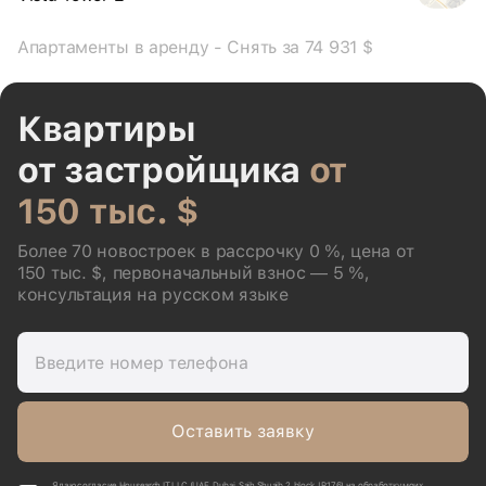
Апартаменты в аренду - Снять за 74 931 $
Квартиры
от застройщика
от
150 тыс. $
Более 70 новостроек в рассрочку 0 %, цена от
150 тыс. $, первоначальный взнос — 5 %,
консультация на русском языке
Введите номер телефона
Оставить заявку
Я даю согласие Housearch IT LLC (UAE, Dubai, Saih Shuaib 2, block J P176) на обработку моих