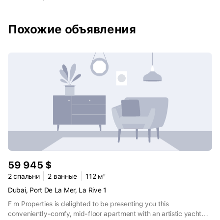
открываться виды на Арабский залив и остров Palm Jumeirah.
Строительство Sobha Seahaven должны завершить к концу
2026 года.
Похожие объявления
59 945 $
2 спальни
2 ванные
112 м²
Dubai, Port De La Mer, La Rive 1
F m Properties is delighted to be presenting you this
conveniently-comfy, mid-floor apartment with an artistic yacht