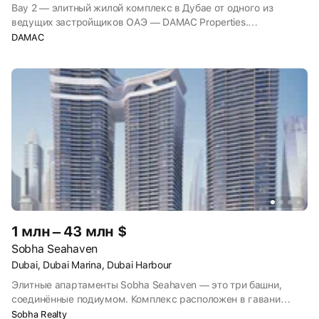
Bay 2 — элитный жилой комплекс в Дубае от одного из
ведущих застройщиков ОАЭ — DAMAC Properties.
ЖК строится в бухте Дубай Харбор, рядом с искусственным
DAMAC
архипелагом Палм-Джумейра и туристическим районом
Дубай Марина, где сосредоточены все самые известные
небоскрёбы города. Сдача комплекса Bay 2 запланирована
на 2028 год.
1 млн – 43 млн $
Sobha Seahaven
Dubai, Dubai Marina, Dubai Harbour
Элитные апартаменты Sobha Seahaven — это три башни,
соединённые подиумом. Комплекс расположен в гавани
Dubai Harbour района Dubai Marina. Из окон будут
Sobha Realty