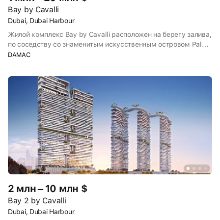
Bay by Cavalli
Dubai, Dubai Harbour
Жилой комплекс Bay by Cavalli расположен на берегу залива,
по соседству со знаменитым искусственным островом Palm
Jumeirah. В трёх 42-этажных зданиях представлены 1–3-
DAMAC
комнатные апартаменты на высоте от 2-го до 28-го этажа и
3–5-комнатные апартаменты на высоте от 29-го до 40-
го этажа. В каждом жилом пространстве предусмотрена
отделка под ключ, а из окон открывается вид на морские
пейзажи.
2 млн – 10 млн $
Bay 2 by Cavalli
Dubai, Dubai Harbour