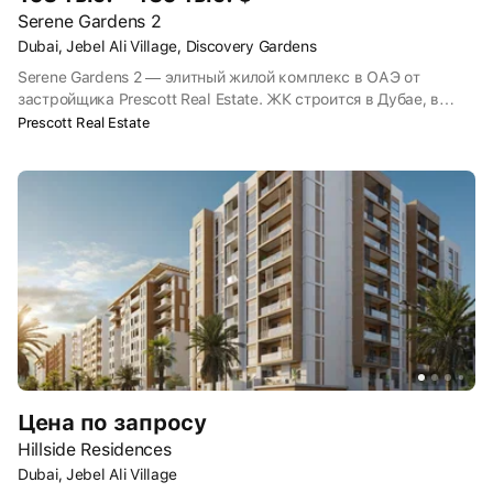
Serene Gardens 2
Dubai, Jebel Ali Village, Discovery Gardens
Serene Gardens 2 — элитный жилой комплекс в ОАЭ от
застройщика Prescott Real Estate. ЖК строится в Дубае, в
районе Джебель-Али-Виллидж. В проекте предусмотрены
Prescott Real Estate
фитнес-центр, бассейн, детская площадка, спа. По бытовым
вопросам жители смогут обратиться к консьержу. В Serene
Gardens 2 можно купить студии и апартаменты с 1, 2 и 3
спальнями. Сдача комплекса запланирована на 2026 год.
Цена по запросу
Hillside Residences
Dubai, Jebel Ali Village