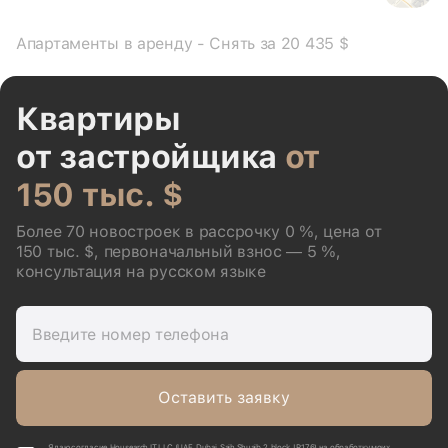
Апартаменты в аренду - Снять за 20 435 $
Квартиры
от застройщика
от
150 тыс. $
Более 70 новостроек в рассрочку 0 %, цена от
150 тыс. $, первоначальный взнос — 5 %,
консультация на русском языке
Введите номер телефона
Оставить заявку
Я даю согласие Housearch IT LLC (UAE, Dubai, Saih Shuaib 2, block J P176) на обработку моих