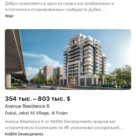
Добро пожаловать в одно из самых востребованных и
эстетически спланированных сообществ Дубая.
Представляем Hillside Residences, новый жилой комплекс, в
Wasl
котором есть все городские удобства, о которых только
можно подумать, и многое другое.
354 тыс. – 803 тыс. $
Avenue Residence 6
Dubai, Jebel Ali Village, Al Furjan
Avenue Residence 6 от NABNI Developments предлагает
ограниченную коллекцию из 96 уникальных резиденций,
предназначенных для тех, кто обладает тонким вкусом,
NABNI Developments